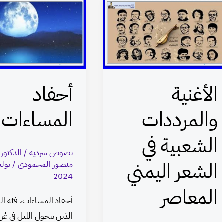
الأغنية
أحفاد
والمرددات
المساءات
الشعبية
في
الشعر
الأغنية
أحفاد
اليمني
المعاصر
والمرددات
المساءات
الشعبية في
نصوص سردية
/
الدكتور
الشعر اليمني
منصور المحمودي
/
2024
المعاصر
أحفاد المساءات، فئة الل
الذين يتحول الليل في عُرف