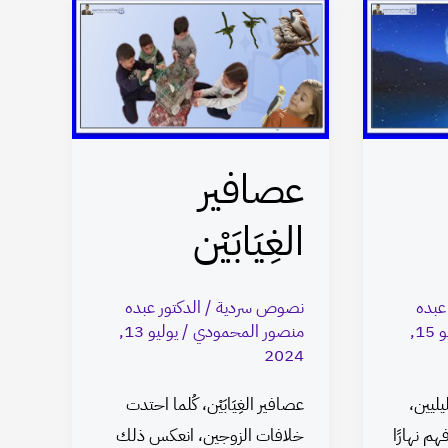
عصافير
الغِيَابَيْن
عصافير
الغِيَابَيْن
 عبده
نصوص سردية
/
الدكتور عبده
يوليو 15,
منصور المحمودي
/
يوليو 13,
2024
يليين،
عصافير الغِيَابَيْن، كُلما احتدت
هم نهارًا
خلافات الزوجين، انعكس ذلك