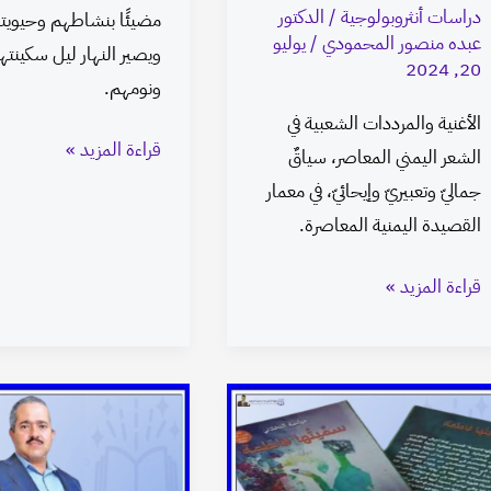
دراسات أنثروبولوجية
/
الدكتور
مضيئًا بنشاطهم وحيويت
عبده منصور المحمودي
/
يوليو
ويصير النهار ليل سكينته
20, 2024
ونومهم.
الأغنية والمرددات الشعبية في
قراءة المزيد »
الشعر اليمني المعاصر، سياقٌ
جماليّ وتعبيريّ وإيحائيّ، في معمار
القصيدة اليمنية المعاصرة.
قراءة المزيد »
صراع
وجدي
الذات
الأهدل