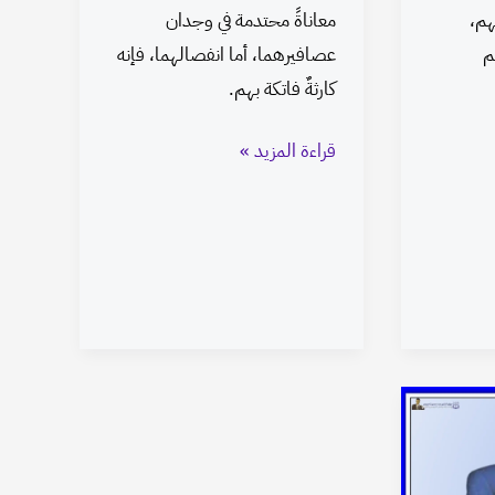
هم،
معاناةً محتدمة في وجدان
م
عصافيرهما، أما انفصالهما، فإنه
كارثةٌ فاتكة بهم.
قراءة المزيد »