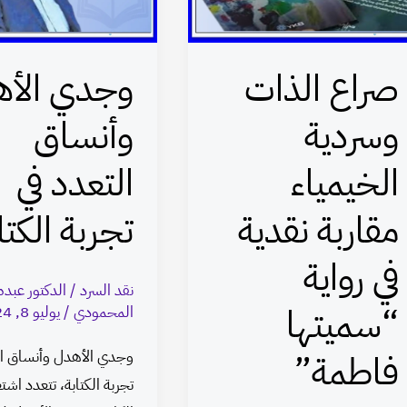
وسردية
وأنساق
الخيمياء
التعدد
مقاربة
في
صراع الذات
وجدي الأ
نقدية
تجربة
في
الكتابة
وسردية
وأنساق
رواية
الخيمياء
التعدد في
“سميتها
فاطمة”
مقاربة نقدية
تجربة الكتا
في رواية
نقد السرد
/
الدكتور عبد
“سميتها
المحمودي
/
يوليو 8, 2024
وجدي الأهدل وأنساق ال
فاطمة”
تجربة الكتابة، تتعدد اشت