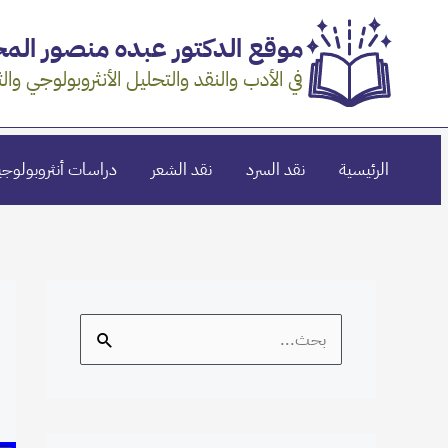
خطي
موقع الدكتور عبده منصور ال
لى
لمحتوى
في الأدب والنقد والتحليل الأنثروبولوجي والث
الرئيسية
نقد السرد
نقد الشعر
دراسات أنثروبولوجي
S
e
a
r