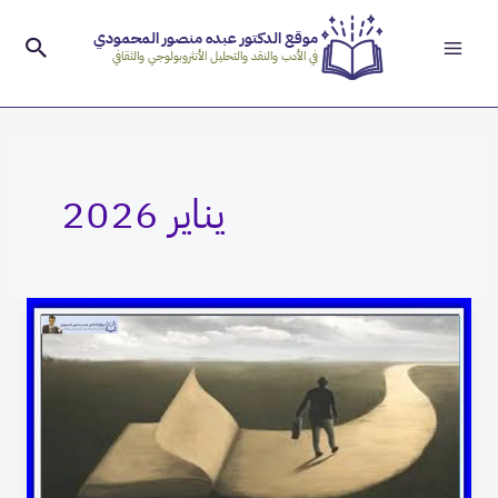
Main
خطي
موقع الدكتور عبده منصور المحمودي
لى
البح
Menu
في الأدب والنقد والتحليل الأنثروبولوجي والثقافي
لمحتوى
يناير 2026
نسق
المعرفة
الأدبية