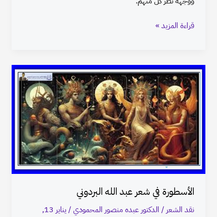
ووجهة نظر كل منهم.
قراءة المزيد »
الأسطورة
في
شعر
عبد
الله
البردوني
الأسطورة في شعر عبد الله البردوني
نقد الشعر
/
الدكتور عبده منصور المحمودي
/
يناير 13,