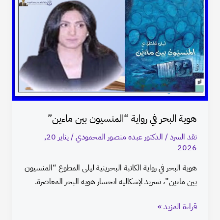
البحر
في
رواية
“المنسيون
بين
ماءين”
هوية البحر في رواية “المنسيون بين ماءين”
نقد السرد
/
الدكتور عبده منصور المحمودي
/
يناير 20,
2026
هوية البحر في رواية الكاتبة البحرينية ليلى المطوع “المنسيون
بين ماءين”، تسريد لإشكالية انحسار هوية البحر المعاصرة.
قراءة المزيد »