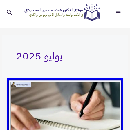
Main
خطي
موقع الدكتور عبده منصور المحمودي
لى
البحث
Menu
في الأدب والنقد والتحليل الأنثروبولوجي والثقافي
لمحتوى
يوليو 2025
المحكية
اليمنية
والدراسات
اللغوية
الوصفية