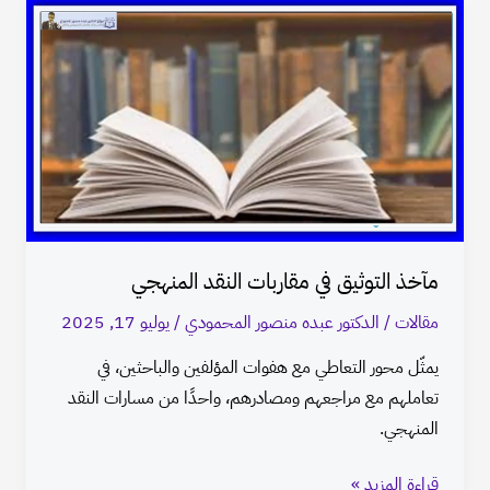
مآخذ
التوثيق
في
مقاربات
النقد
المنهجي
مآخذ التوثيق في مقاربات النقد المنهجي
مقالات
/
الدكتور عبده منصور المحمودي
/
يوليو 17, 2025
يمثّل محور التعاطي مع هفوات المؤلفين والباحثين، في
تعاملهم مع مراجعهم ومصادرهم، واحدًا من مسارات النقد
المنهجي.
قراءة المزيد »