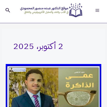
Main
خطي
موقع الدكتور عبده منصور المحمودي
لى
البحث
Menu
في الأدب والنقد والتحليل الأنثروبولوجي والثقافي
لمحتوى
2 أكتوبر، 2025
المرأة
والتغريبة
المنسية
في
رواية
عمى