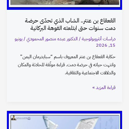
دمت
سنوات
القعقاع بن عنتر.. الشاب الذي تحدّى حرضة
حتى
دمت سنوات حتى ابتلعته الفوهة البركانية
ابتلعته
الفوهة
دراسات أنثروبولوجية
/
الدكتور عبده منصور المحمودي
/
يونيو
15, 2026
البركانية
حكاية القعقاع بن عنتر المعروف باسم “سبايدرمان اليمن”
وانتهت حياته في حرضة دمت. قراءة موثّقة للحادثة والمكان
والدلالات الاجتماعية والثقافية.
قراءة المزيد »
تقنية
الاستطراد