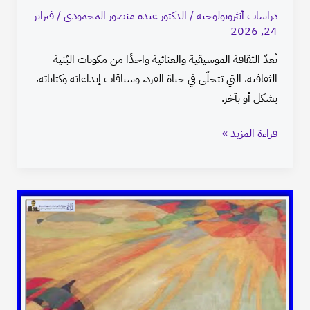
دراسات أنثروبولوجية
/
الدكتور عبده منصور المحمودي
/
فبراير
24, 2026
تُعدّ الثقافة الموسيقية والغنائية واحدًا من مكونات البُنية
الثقافية، التي تتجلّى في حياة الفرد، وسياقات إبداعاته وكتاباته،
بشكل أو بآخر.
قراءة المزيد »
الأدب
الشعبي
في
سياق
الدرس
اللساني