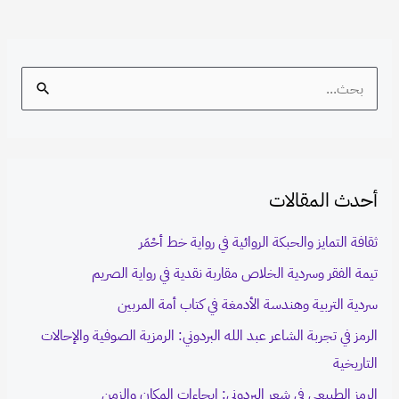
S
e
a
r
أحدث المقالات
c
h
ثقافة التمايز والحبكة الروائية في رواية خط أحْمَر
f
تيمة الفقر وسردية الخلاص مقاربة نقدية في رواية الصريم
o
سردية التربية وهندسة الأدمغة في كتاب أمة المربين
r
الرمز في تجربة الشاعر عبد الله البردوني: الرمزية الصوفية والإحالات
:
التاريخية
الرمز الطبيعي في شعر البردوني: إيحاءات المكان والزمن