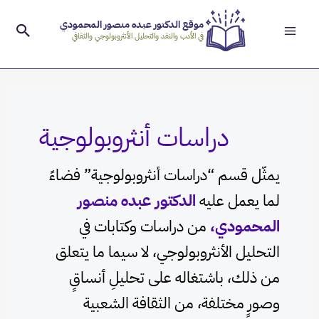
Main
خطي
موقع الدكتور عبده منصور المحمودي
لى
البح
Menu
في الأدب والنقد والتحليل الأنثروبولوجي والثقافي
لمحتوى
Post
pagination
دراسات أنثروبولوجية
يمثّل قسم “دراسات أنثروبولوجية” فضاءً
لما يعمل عليه
الدكتور عبده منصور
المحمودي،
من دراسات وكتابات في
التحليل الأنثروبولوجي، لا سيما ما يتعلق
من ذلك، باشتغاله على تحليلِ أنساقٍ
وصورٍ مختلفة، من الثقافة الشعبية