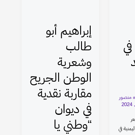
طالب
وشعرية
الوطن
إبراهيم أبو
الجريح
مقاربة
في
طالب
نقدية
وشعرية
في
ديوان
الوطن الجريح
“وطني
يا
مقاربة نقدية
جرحًا
ه منصور
يؤلمني”
في ديوان
عر
“وطني يا
يمنية في