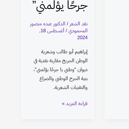
جرحًا يؤلمني”
نقد الشعر
/
الدكتور عبده منصور
المحمودي
/
أغسطس 18,
2024
إبراهيم أبو طالب وشعرية
الوطن الجريح مقاربة نقدية في
ديوان “وطني يا جرحًا يؤلمني”،
بنية الجرح الوطني والصراع
والتقنيات الشعرية.
قراءة المزيد »