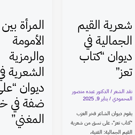
في
والرمزية
ديوان
الشعرية
شعرية القيم
المرأة بين
“كتاب
في
تعز”
ديوان
الجمالية في
الأمومة
“على
ديوان “كتاب
والرمزية
ضفة
في
تعز”
الشعرية في
خيال
المغني”
ديوان “عل
نقد الشعر
/
الدكتور عبده منصور
المحمودي
/
يناير 9, 2025
ضفة في خي
يقوم ديوان الشاعر فخر العزب
المغني”
“كتاب تعز”، على نسق من شعرية
القيم الجمالية: الفنية،