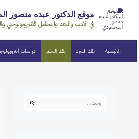
خطي
موقع الدكتور عبده منصور ال
لى
في الأدب والنقد والتحليل الأنثروبولوجي وال
لمحتوى
الرئيسية
نقد السرد
نقد الشعر
دراسات أنثروبولوج
S
e
a
r