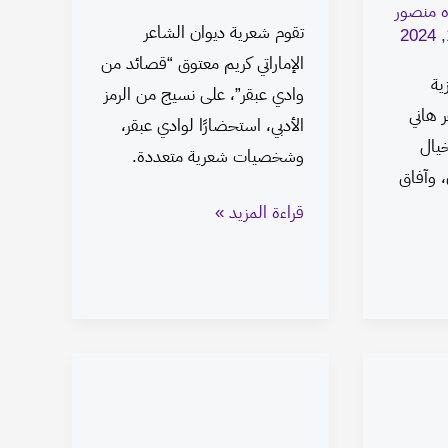
ه منصور
تقوم شعرية ديوان الشاعر
الإماراتي كريم معتوق “قصائد من
ية
وادي عبقر”، على نسيج من الرمز
 هاني
الأدبي، استحضارًا لوادي عبقر،
يال
وشخصيات شعرية متعددة.
 وآفاق
قراءة المزيد »
إبراهيم
أبو