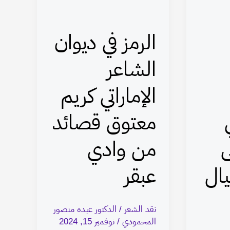
الشاعر
الإماراتي
الرمز في ديوان
كريم
معتوق
الشاعر
قصائد
الإماراتي كريم
من
وادي
معتوق قصائد
عبقر
ى
من وادي
ال
عبقر
نقد الشعر
/
الدكتور عبده منصور
المحمودي
/
نوفمبر 15, 2024