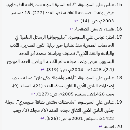
عباس علي السوسوة، “كتابة السيرة النبوية عند رفاعة الطهطاوي،
عرض ونقد”. صحيفة الثقافية، تعز، العدد (222)، 18 ديسمبر
2003م، ص: (14).
↩︎
نفسه، هامش الصفحة.
↩︎
انظر: عباس علي السوسوة، “ببليوجرافيا الرسائل العلمية في
الجامعات المصرية منذ نشأتها حتى نهاية القرن العشرين، الأدب
والبلاغة والنقد الأدبي”. تصنيف ودراسة: محمد أبو المجد
البسيوني، عرض ونقد. مجلة عالم الكتب، الرياض، العدد المزدوج
(2،1)، 1425هـ ــ 2004م، ص: (319).
↩︎
عباس علي السوسوة، “أزاهير وأشواك وكهرمان” مجلة جذور،
إصدارات النادي الأدبي الثقافي بجدة، العدد (21)، المجلد (9)،
رجب 1426هـ ــ سبتمبر 2005م، ص: (127).
↩︎
عباس علي السوسوة، “ملاحظات مفتش نظافة سويسري”. مجلة
جذور، النادي الأدبي الثقافي بجدة، العدد (6)، مجلد (3)، رجب
1422هـ ــ سبتمبر 2001م، ص: (525).
↩︎
نفسه.
↩︎