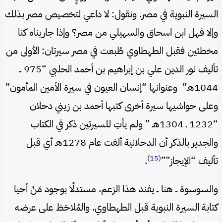
السيرة النبوية في مصر. ونقول: لا داعي لتخصيص مصر بذلك
وإلا فهل ابن اسحاق والسهيلي من مصر؟ وإذا جاريناه كنا
مخطئين فقبل الطهطاوي طُبعت في مصر سيرتان: الأولى من
تأليف نور الدين علي بن إبراهيم بن أحمد الحلبي “975 ــ
1044هـ” وعنوانها “إنسان العيون في سيرة الأمين المأمون”
وعلى حواشيها سيرة أخرى كتبها أحمد بن زيني دحلان
“1232 ـ 1304هـ ” ولم يأتِ للسيرتين ذكر في الكتاب
والجدير بالذكر أن الدحلانية ألفت عام 1278هـ أي قبل
)
15
(
تأليف “الإيجاز””
.
والسوسوة ــ هنا ــ يفند هذا الزعم، مستدلًا بوجود مَنْ أحيا
كتابة السيرة النبوية قبل الطهطاوي. والمُلاحَظ على عرضه