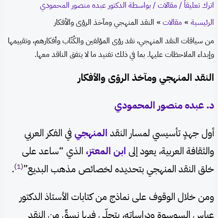
اترك تعليقاً
/
مقالات
/ بواسطة
الدكتور عبده منصور المحمودي
الرئيسية
مقالات
النقد المنهجي ومآخذ الرؤى والأفكار
من سياقات النقد المنهجي، نقد رؤى المؤلفين والكُتّاب وأفكارهم، وتقييمها
وإبداء الملاحظات عليها. بما في ذلك تفنيد ما لا يتفق الناقد معها.
النقد المنهجي ومآخذ الرؤى والأفكار
د. عبده منصور المحمودي
أول جهدٍ تأسيسي لمسار النقد
المنهجي
في الفكر العربي
والثقافة العربية، يعود إلى
ابن المعتز،
الذي “ساعد على
)
1
(
خلق النقد المنهجي بتحديده لخصائص مذهب البديع”
.
ومن خلال الوقوف على نماذج من كتابات الأستاذ الدكتور
عباس السوسوة ودراساته، يتجلّى فيها نسقٌ من النقد