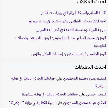
أحدث المقالات
a
r
ثقافة التمايز والحبكة الروائية في رواية خط أحْمَر
c
تيمة الفقر وسردية الخلاص مقاربة نقدية في رواية الصريم
h
سردية التربية وهندسة الأدمغة في كتاب أمة المربين
f
الرمز في تجربة الشاعر عبد الله البردوني: الرمزية الصوفية والإحالات
o
التاريخية
r
الرمز الطبيعي في شعر البردوني: إيحاءات المكان والزمن
:
أحدث التعليقات
الدكتور عبده منصور المحمودي
على
جماليات الحبكة الروائية في رواية
سولاريكا
فضيلة مسعي
على
جماليات الحبكة الروائية في رواية سولاريكا
الدكتور عبده منصور المحمودي
على
البنية الثقافية في رواية “سولاريكا”