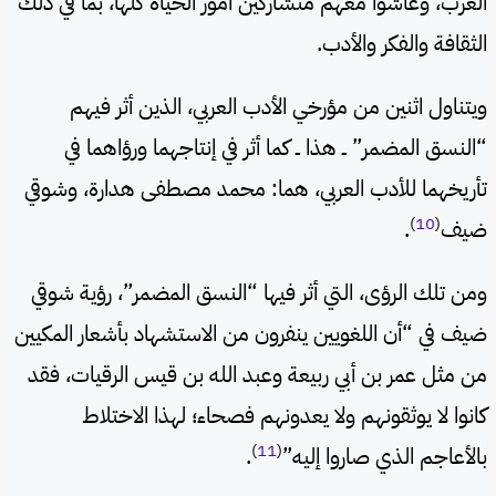
العرب، وعاشوا معهم متشاركين أمور الحياة كلها، بما في ذلك
الثقافة والفكر والأدب.
ويتناول اثنين من مؤرخي الأدب العربي، الذين أثر فيهم
“النسق المضمر” ــ هذا ــ كما أثر في إنتاجهما ورؤاهما في
تأريخهما للأدب العربي، هما: محمد مصطفى هدارة، وشوقي
)
10
(
ضيف
.
ومن تلك الرؤى، التي أثر فيها “النسق المضمر”، رؤية شوقي
ضيف في “أن اللغويين ينفرون من الاستشهاد بأشعار المكيين
من مثل عمر بن أبي ربيعة وعبد الله بن قيس الرقيات، فقد
كانوا لا يوثقونهم ولا يعدونهم فصحاء؛ لهذا الاختلاط
)
11
(
بالأعاجم الذي صاروا إليه”
.