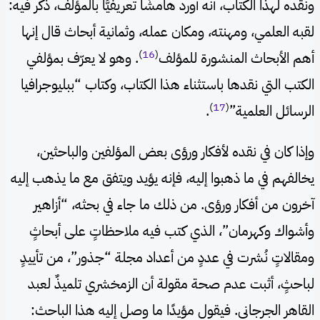
ونقده لهذا الكتاب، أنه أورد هامشًا تعريفيًّا بالمؤلف، ذكر فيه:
لقبه العلمي، ومهنته، ومكان عمله، وثمانية أبحاث قال إنها
)
16
(
أهم الأبحاث المنشورة للمؤلف
. وهو لا يعرّف بمؤلفي
الكتب التي نقدها باستثناء هذا الكتاب، وكتاب “ببليوجرافيا
)
17
(
الرسائل العلمية”
.
وإذا كان في نقده لأفكار ورؤى بعض المؤلفين والباحثين،
يخالفهم في ما ذهبوا إليه، فإنه يؤيد ويتفق مع ما يذهب إليه
آخرون من أفكار ورؤى. من ذلك ما جاء في بحثه، “أزاهير
وأشواك وكهرمان”، الذي كتب فيه ملاحظاتٍ على أبحاثٍ
ومقالاتٍ نُشرت في عددٍ من أعداد مجلة “جذور”، من تأييدٍ
لباحثٍ، أثبت عدم صحة مقولة أن الزمخشري تلميذٌ لعبد
القاهر الجرجاني. فيقول مؤيدًا ما وصل إليه هذا الباحث: