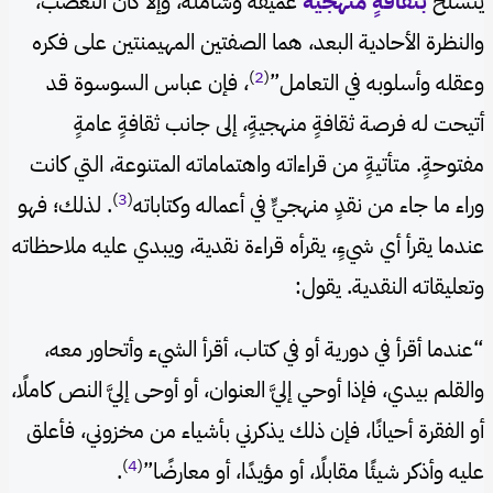
يتسلح
بثقافةٍ منهجية
عميقة وشاملة، وإلا كان التعصب،
والنظرة الأحادية البعد، هما الصفتين المهيمنتين على فكره
)
2
(
وعقله وأسلوبه في التعامل”
، فإن عباس السوسوة قد
أتيحت له فرصة ثقافةٍ منهجيةٍ، إلى جانب ثقافةٍ عامةٍ
مفتوحةٍ. متأتيةٍ من قراءاته واهتماماته المتنوعة، التي كانت
)
3
(
وراء ما جاء من نقدٍ منهجيٍّ في أعماله وكتاباته
. لذلك؛ فهو
عندما يقرأ أي شيءٍ، يقرأه قراءة نقدية، ويبدي عليه ملاحظاته
وتعليقاته النقدية. يقول:
“عندما أقرأ في دورية أو في كتاب، أقرأ الشيء وأتحاور معه،
والقلم بيدي، فإذا أوحي إليَّ العنوان، أو أوحى إليَّ النص كاملًا،
أو الفقرة أحيانًا، فإن ذلك يذكرني بأشياء من مخزوني، فأعلق
)
4
(
عليه وأذكر شيئًا مقابلًا، أو مؤيدًا، أو معارضًا”
.