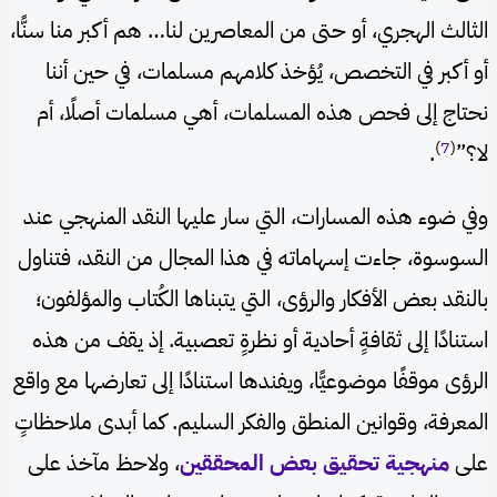
الثالث الهجري، أو حتى من المعاصرين لنا… هم أكبر منا سنًّا،
أو أكبر في التخصص، يُؤخذ كلامهم مسلمات، في حين أننا
نحتاج إلى فحص هذه المسلمات، أهي مسلمات أصلًا، أم
)
7
(
لا؟”
.
وفي ضوء هذه المسارات، التي سار عليها النقد المنهجي عند
السوسوة، جاءت إسهاماته في هذا المجال من النقد، فتناول
بالنقد بعض الأفكار والرؤى، التي يتبناها الكُتاب والمؤلفون؛
استنادًا إلى ثقافةٍ أحادية أو نظرةٍ تعصبية. إذ يقف من هذه
الرؤى موقفًا موضوعيًّا، ويفندها استنادًا إلى تعارضها مع واقع
المعرفة، وقوانين المنطق والفكر السليم. كما أبدى ملاحظاتٍ
على
منهجية تحقيق بعض المحققين
، ولاحظ مآخذ على