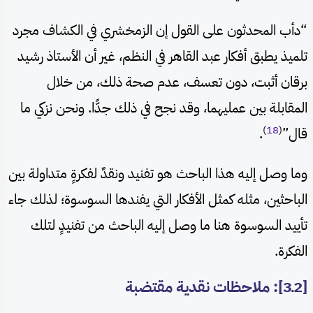
“دأب المحدثون على القول إن الزمخشري في الكشاف مجرد
تلميذ يطبق أفكار عبد القاهر في النظم، غير أن الأستاذ رشيد
برقان أثبت، دون تعسف، عدم صحة ذلك، من خلال
المقابلة بين عمليهما، وقد نجح في ذلك جدًّا. ونحن نزكي ما
)
18
(
قال”
.
وما وصل إليه هذا الباحث هو تفنيد ونقدٌ لفكرةٍ متداولة بين
الباحثين، مثله كمثل الأفكار التي يفندها السوسوة؛ لذلك جاء
تأييد السوسوة هنا ما وصل إليه الباحث من تفنيدٍ لتلك
الفكرة.
[2ـ3]: ملاحظات نقدية مقتضبة