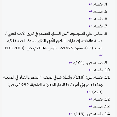
نفسه.
↩︎
نفسه.
↩︎
نفسه.
↩︎
نفسه.
↩︎
عباس علي السوسوة، “عن النسق المضمر في تاريخ الأدب العربي”.
مجلة علامات، إصدارات النادي الأدبي الثقافي بجدة، العدد (51)،
مجلد (13)، محرم 1425هـ ــ مارس 2004م، ص: (101،100).
↩︎
نفسه، ص: (101).
↩︎
نفسه.
↩︎
نفسه، ص: (118). وانظر: شوقي ضيف، “الشعر والغناء في المدينة
ومكة لعصر بني أمية”. ط5، دار المعارف، القاهرة، 1992م، ص:
↩︎
(223).
نفسه.
↩︎
نفسه.
↩︎
نفسه، ص: (119).
↩︎