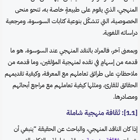
المنهجي، الذي يقوم على طبيعةٍ خاصة به، تنحو منحى
الخصوصية، التي تتشكّل بنوعية كتابات السوسوة، ومرجعية
دراساته اللغوية.
وبمعنى آخر، فالمراد بالنقد المنهجي عند السوسوة، هو ما
قدمه من إسهامٍ في نقده لمنهجية المؤلفين، وما قدمه من
ملاحظاتٍ على طرائق تعاملهم مع المعرفة، وكيفية تقديمهم
الحقائق للقارئ، ومثلها كيفية تعاملهم مع مراجع أبحاثهم
ومصادرها.
[1ــ1]: ثقافة منهجية شاملة
إذا كان الناقد المنهجي، والباحث عن الحقيقة “ينبغي أن