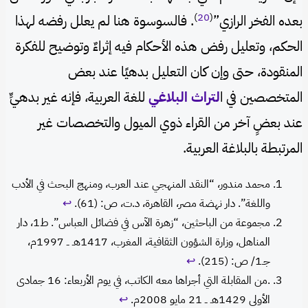
)
20
(
بعده الفخر الرازي”
. فالسوسوة هنا لم يعلل رفضه لهذا
الحكم، وتعليل رفض هذه الأحكام فيه إثراءٌ وتوضيح للفكرة
المنقودة، حتى وإن كان التعليل بدهيًا عند بعض
المتخصصين في ا
لتراث البلاغي
للغة العربية، فإنه غير بدهيٍّ
عند بعضٍ آخر من القراء ذوي الميول والتخصصات غير
المرتبطة بالبلاغة العربية.
محمد مندور، “النقد المنهجي عند العرب، ومنهج البحث في الأدب
واللغة”. دار نهضة مصر، القاهرة، د.ت، ص: (61).
↩︎
مجموعة من الباحثين، “زهرة الآس في فضائل العباس”. ط1، دار
المناهل، وزارة الشؤون الثقافية، المغرب، 1417هـ ــ 1997م،
جـ1/ ص: (215).
↩︎
.من المقابلة التي أجراها معه الكاتب، في يوم الأربعاء: 16 جمادى
الأولى 1429هـ ــ 21 مايو 2008م.
↩︎