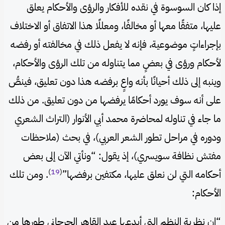
إذا كان السوسوة في نقده للأفكار والرؤى والأحكام يعلق
عليها، متفقًا معها أو مخالفًا، ومعللًا هذا الاتفاق أو الاختلاف
بإجراءاتٍ موضوعية، فإنه لا يفعل ذلك في مخالفته أو رفضه
لأحكام ورؤى في بعضٍ مما يتناوله من تلك الرؤى والأحكام،
وينبه إلى ذلك أحيانًا بأنه واعٍ برفضه هذا دون تعليق، فينصُّ
على أنه سوف يورد أحكامًا يرفضها من دون تعليق. من ذلك
ما جاء في تناوله لمحاضرة محمد أبي الأنوار (التراث الشعري
ودوره في مراحل تطور الشعر العربي)، في بحث (ملاحظات
مفتش نظافة سويسري)، إذ يقول: “ونأتي الآن إلى بعض
)
19
(
أحكامه التي لن نعلق عليها، مكتفين برفضها”
. ومن تلك
الأحكام:
“إن نظرية النظم التي أبدعها عبد القاهر الجرجاني طورها من