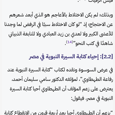
قيس الرقيات”
.
وبذلك؛ لم يكن الاختلاط بالأعاجم هو الذي أبعد شعرهم
عن الاحتجاج؛ إذ “لو كان الاختلاط سببًا في الرفض لما وجدنا
للأعشى الكبير ولا لعدي بن زيد العبادي ولا للنابغة الذبياني
)
14
(
شاهدًا في كتب النحو”
.
[2ــ2]: إحياء كتابة السيرة النبوية في مصر
في عرض السوسوة ونقده لكتاب “كتابة السيرة النبوية عند
رفاعة الطهطاوي”، لمؤلفه الدكتور سامي سليمان أحمد،
يعترض على زعم المؤلف أن الطهطاوي أحيا كتابة السيرة
النبوية في مصر، فيقول:
“يزعم أن الطهطاوي أحيا بعد أربعة قرونٍ من الانقطاع كتابة