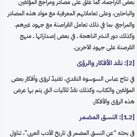
بعض التراجمة، كما علق على مصادر ومراجع المؤلفين
والباحثين، وعلى تعاملاتهم المعرفية مع مواد هذه المصادر
والمراجع. بما في ذلك تعامل القراصنة مع جهود غيرهم.
وكذلك دور النشر الناهجة ــ في بعض إصداراتها ــ منهج
القرصنة على جهود الآخرين.
[2]: نقد الأفكار والرؤى
في نتاج عباس السوسوة النقدي، تفنيدٌ لرؤى وأفكار بعض
المؤلفين والكتاب، وكذلك نقدٌ للآليات التي يتم بها عرض
هذه الرؤى والأفكار.
[2ــ1]: النسق المضمر
في بحثه “عن النسق المضمر في تاريخ الأدب العربي”، تناول