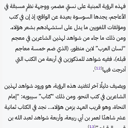
فهذه الرؤية المبنية على نسقٍ مضمر، ووجهة نظرٍ مسبقة في
الأعاجم، يجدها السوسوة بعيدة عن الواقع؛ إذ إن في كتب
ومؤلفات اللغويين ما يدل على استشهادهم بشعر هؤلاء.
ومن ذلك ما جاء من شواهد لهذين الشاعرين في معجم
“لسان العرب” لابن منظور، (الذي ضم خمسة معاجم
قبله)، ففيه شواهد للمذكورَين في أربعة من الكتب التي
)
12
(
أدرجت فيها
.
ويضيف دليلًا آخر لتفنيد هذه الرؤية، هو ورود شواهد لهذين
الشاعرين في كتب النحو. ومن ذلك “كتاب” سيبويه: “إمام
النحاة، وهو قريب العهد بزمن هؤلاء… نجد في الكتاب ثمانية
عشر شاهدًا لعمر بن أبي ربيعة، وأربعة شواهد لعبد الله بن
)
13
(