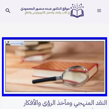
Main
خطي
موقع الدكتور عبده منصور المحمودي
لى
البح
Menu
في الأدب والنقد والتحليل الأنثروبولوجي والثقافي
لمحتوى
Post
navigation
النقد المنهجي ومآخذ الرؤى والأفكار