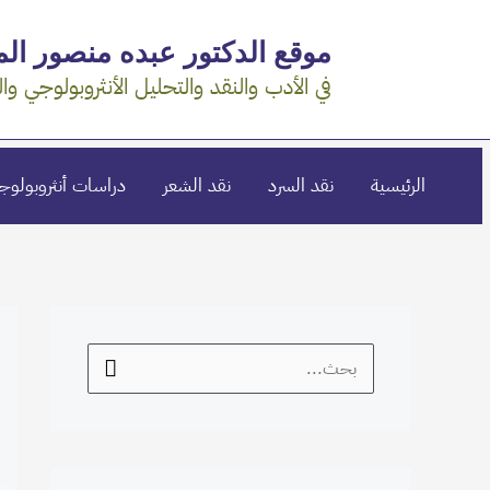
خطي
موقع الدكتور عبده منصور ال
لى
لمحتوى
في الأدب والنقد والتحليل الأنثروبولوجي وال
الرئيسية
نقد السرد
نقد الشعر
دراسات أنثروبولوج
S
e
a
r