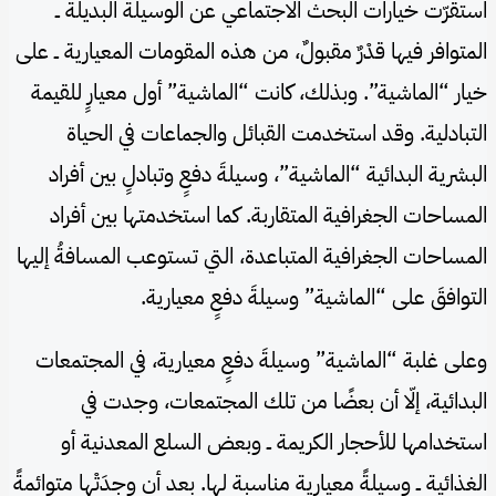
استقرّت خيارات البحث الاجتماعي عن الوسيلة البديلة ــ
المتوافر فيها قدْرٌ مقبولٌ، من هذه المقومات المعيارية ــ على
خيار “الماشية”. وبذلك، كانت “الماشية” أول معيارٍ للقيمة
التبادلية. وقد استخدمت القبائل والجماعات في الحياة
البشرية البدائية “الماشية”، وسيلةَ دفعٍ وتبادلٍ بين أفراد
المساحات الجغرافية المتقاربة. كما استخدمتها بين أفراد
المساحات الجغرافية المتباعدة، التي تستوعب المسافةُ إليها
التوافقَ على “الماشية” وسيلةَ دفعٍ معيارية.
وعلى غلبة “الماشية” وسيلةَ دفعٍ معيارية، في المجتمعات
البدائية، إلّا أن بعضًا من تلك المجتمعات، وجدت في
استخدامها للأحجار الكريمة ــ وبعض السلع المعدنية أو
الغذائية ــ وسيلةً معيارية مناسبة لها. بعد أن وجدَتْها متوائمةً