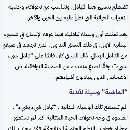
تضطلع بتسيير هذا التبادل، وتتناسب مع تحولاته، وحتمية
التغيرات الحياتية التي تطرأ عليه بين الحين والآخر.
وقد تمثّلت أول وسيلة تبادلية، فيما عرفه الإنسان في عصوره
البدائية الأولى. في ذلك النسق التداولي، الذي تجسّد في صيغةٍ
من التبادل البدائي. ذاك النسق كان قائمًا على “تبادل شيء
بشيء”؛ وفقًا لصيغٍ متعددةٍ من الضمنية التوافقية، بين
الأشخاص الذين يتبادلون أشياءهم.
“الماشية” وسيلة نقدية
لم تستطع تلك الوسيلة البدائية ــ “تبادل شيء بشيء” ــ
الصمود في وجه تحولات الحياة المتتالية. كما لم تستطع
مجاراة خطوات التطور الحتمية المتلاحقة. فقد عجزت تلك