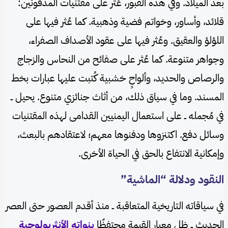
بعد الميلاد. وفي هذه القبور، عُثر على مقتنيات المدفونين:
قلائد، وأساور، وخواتم فضية وذهبية. كما عُثر فيها على
اللؤلؤ والعقيق. وعُثر فيها على عقود الأصداف الصفراء،
وجواهر متنوعة. كما عُثر على صفائح من النحاس والزجاج
والرصاص والحديد، وألواحٍ خشبية كُتبت عليها عبارات بخط
المسند. وما في سياق ذلك، من أثاث جنائزي متنوع. يحيل ــ
في مُجمله ــ على استعمال اليمنيين القدامى لهذه المقتنيات
وسائل دفع. اكتنزوها ودفنوها معهم؛ لاعتقادهم بالبعث،
وإمكانية الانتفاع بالحق في الحياة الأخرى.
النقود ودلالة “الماشية”
في سياقاته التاريخية المتعاقبة ــ منذ أقدم العصور حتى العصر
الحديث ــ ظل معيار القيمة محتفظًا
بنواته الأنثربولوجية