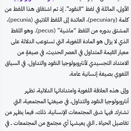
الأولى، الماثلة في لفظ “النقود”. إذ تم اشتقاق هذا اللفظ من
كلمة (pecuniary)، العائدة إلى اللفظ اللاتيني (pecunia)،
المشتق بدوره من اللفظ “ماشية” (pecus). وهو اللفظ
الذي لا يزال هو المادة اللغوية، التي تستوعب الدلالة على
معيار القيمة المتداول في العصر الحديث، في صيغةٍ من
الامتداد التجسيدي لأنثروبولوجيا النقود والتداول. في السياق
اللغوي بصيغة إنسانية عامة.
وإلى هذه العلاقة اللغوية وامتداداتها الدلالية، تظهر
أنثروبولوجيا النقود والتداول، في صيغتها المجتمعية، التي
تشترك فيها شتى المجتمعات الإنسانية. ذلك، فيما يظهر من
تفاصيل الحياة ــ التي يعيشها أي مجتمع من المجتمعات ــ في