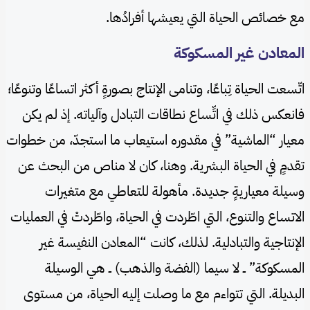
مع خصائص الحياة التي يعيشها أفرادُها.
المعادن غير المسكوكة
اتّسعت الحياة تِباعًا، وتنامى الإنتاج بصورةٍ أكثر اتساعًا وتنوعًا؛
فانعكس ذلك في اتِّساع نطاقات التبادل وآلياته. إذ لم يكن
معيار “الماشية” في مقدوره استيعاب ما استجدّ، من خطوات
تقدمٍ في الحياة البشرية. وهنا، كان لا مناص من البحث عن
وسيلة معياريةٍ جديدة. مأهولة للتعاطي مع متغيرات
الاتساع والتنوع، التي اطّردت في الحياة، واطّردتْ في العمليات
الإنتاجية والتبادلية. لذلك، كانت “المعادن النفيسة غير
المسكوكة” ــ لا سيما (الفضة والذهب) ــ هي الوسيلة
البديلة. التي تتواءم مع ما وصلت إليه الحياة، من مستوى