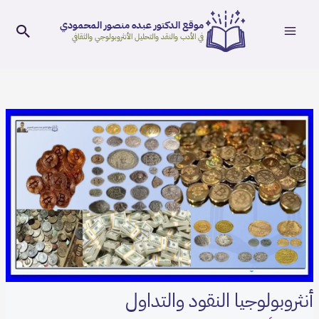
Main
خطي
موقع الدكتور عبده منصور المحمودي
لى
البح
Menu
في الأدب والنقد والتحليل الأنثروبولوجي والثقافي
لمحتوى
Post
navigation
أنثروبولوجيا النقود والتداول