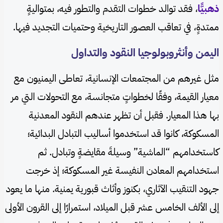
ذهبيًّا
، فقد توالد خطوات التقدم والتطور فيه، بمتواليةٍ
ممتدةٍ، في تعاقب العصور التاريخية وحتميات التجديد فيها.
اليمن وأنثروبولوجيا النقود والتداول
مثل غيرهم من المجتمعات الإنسانية، تعاطى اليمنيون مع
معيار القيمة، وفقًا لخطواتٍ متجانسة، مع التحولات التي مر
بها هذا المعيار. فقبل أن تظهر عندهم النقود المعدنية
المسكوكة، كانوا قد استخدموا أساليب التبادل البدائية؛
كاستخدامهم “الماشية” وسيلةَ مقايضةٍ وتبادل. ثم
استخدامهم المعادن النفيسة غير المسكوكة؛ إذ خرجت
جهود التنقيب الآثاري، بكنوز وأثاث قبورية يمنية. منها ما يعود
إلى الألف الخامس عشر قبل الميلاد، استمرارًا إلى القرون الأولى