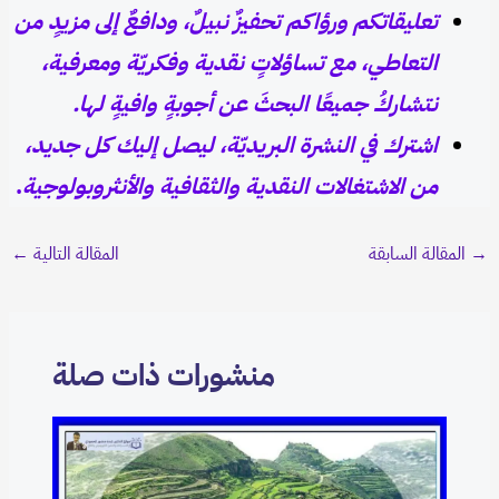
تعليقاتكم ورؤاكم تحفيزٌ نبيلٌ، ودافعٌ إلى مزيدٍ من
التعاطي، مع تساؤلاتٍ نقدية وفكريّة ومعرفية،
نتشاركُ جميعًا البحثَ عن أجوبةٍ وافيةٍ لها.
اشترك في النشرة البريديّة، ليصل إليك كل جديد،
من الاشتغالات النقدية والثقافية والأنثروبولوجية
.
→
المقالة السابقة
المقالة التالية
←
منشورات ذات صلة