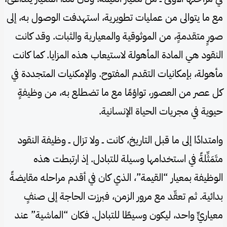
مع ما يتوالى من عمليات تطويرية، استهدفت الوصول به، إلى
صورٍ متقدمةٍ، من الموثوقية والمعيارية والثبات. وقد كانت
النقود هي المادة المأهولة لاستيعاب هذه المزايا. كما كانت
مأهولة، بإمكانيات التقدم المفتوح. والإمكنيات المتجددة في
كل عصر من العصور، تواؤمًا مع ما تضطلع به، من وظيفةٍ
حيوية في مجريات الحياة الإنسانية.
وامتدادًا إلى ما قبل التاريخ، كانت ــ ولا تزال ــ وظيفة النقود
متَمَثِّلةً في استخدامها وسيلة للتبادل. إذ ارتبطت هذه
الوظيفة بمعيار “القيمة”، الذي كان في أقدم مراحله مقايضةً
بدائية. ثم تعقّد مع مرور الزمن، فبرزت الحاجة إلى صنفٍ
معياريٍّ واحد، ليكون وسيطًا للتبادل. فكان “الماشية” عند