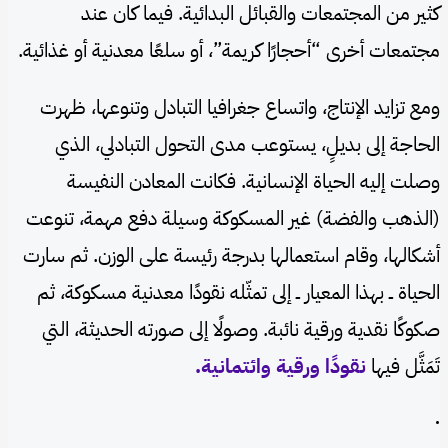
كثير من المجتمعات والقبائل البدائية. فيما كان عند
مجتمعات أخرى “أحجارًا كريمة”، أو سلعًا معدنية أو غذائية.
ومع تزايد الإنتاج، واتساع جغرافيا التبادل وتنوعها، ظهرت
الحاجة إلى بديلٍ، يستوعب مدى التحول التبادلي، الذي
وصلت إليه الحياة الإنسانية. فكانت المعادن النفيسة
(الذهب والفضة) غير المسكوكة وسيلة دفع مهمة، تنوعت
أشكالها، وقام استعمالها بدرجة رئيسة على الوزن. ثم سارت
الحياة ــ بهذا المعيار ــ إلى تمثّله نقودًا معدنية مسكوكة، ثم
صكوكًا نقدية ورقية نائبة. وصولًا إلى صورته الحديثة، التي
تَمَثَّل فيها
نقودًا ورقية وائتمانية.
.