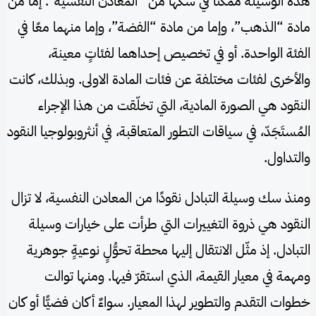
هذه الوسيلة ممكنًا في سكّها من “المعادن النفسية”. إما من
مادة “الذهب”، وإما من مادة “الفضة”، وإما منهما معًا في
الفئة الواحدة. أو في تخصيص إحداهما لفئاتٍ معينة،
والأخرى لفئات مختلفة عن فئات المادة الاولى. وبذلك، كانت
النقود هي الصورة المادية، التي تخلّقت من هذا الإجراء
المُستَجَدّ، في سياقات التطور المتعاقبة، في أنثروبولوجيا النقود
والتداول.
ومنذ سك وسيلة التبادل نقودًا من المعادن النفسية، لا تزال
النقود هي ذروة التغييرات التي طرأت على خيارات وسيلة
التبادل. إذ مثّل الانتقال إليها محطة تحوُّلٍ نوعيةٍ جوهرية
ومهمة في معيار القيمة، الذي استقرّ فيها. ومنها توالت
خطوات التقدم والتطوير لهذا المعيار. سواءٌ أكان فضيًّا أو كان