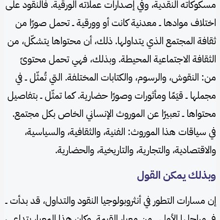
مسكوكاته النقدية، وفي إصدارات عملاته الورقية. فالنقود على
اختلاف موادها ــ معدنية كانت أو وورقية ــ تحمل صورًا من
ثقافة المجتمع الذي يتداولها. ذلك، أن محتواها يتشكّل، من
الثقافة الاجتماعية المحيطة. وبذلك، فهي تحمل محتوىً
من: النقوش، والرسوم، والكتابات المختلفة. التي تُمثّل ــ في
مجملها ــ قيَمًا ومأثورات وصورًا حضارية. كما تمثّل ــ بتفاصيل
محتواها ــ تعبيرًا عن الموروث الإنساني الخاص بكل مجتمع.
في سياقات هذا الموروث: الفنية، والثقافية، والسياسية،
والاقتصادية، والتجارية، والتاريخية، والحضارية.
وبذلك يمكن القول
إن مسارات التطور في أنثروبولوجيا النقود والتداول، قد بدأت ــ
في مراحلها الأولى ــ من معيار القيمة. وكان هذا المعيار يتداعى،