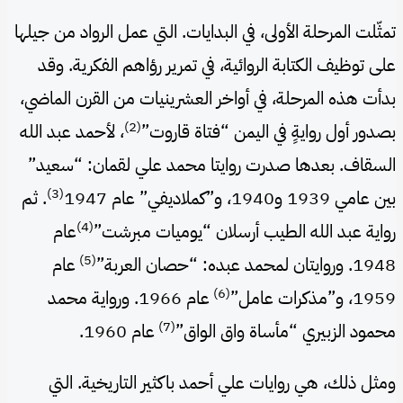
تمثّلت المرحلة الأولى، في البدايات. التي عمل الرواد من جيلها
على توظيف الكتابة الروائية، في تمرير رؤاهم الفكرية. وقد
بدأت هذه المرحلة، في أواخر العشرينيات من القرن الماضي،
(2)
بصدور أول روايةٍ في اليمن “فتاة قاروت”
، لأحمد عبد الله
السقاف. بعدها صدرت روايتا محمد علي لقمان: “سعيد”
(3)
بين عامي 1939 و1940، و”كملاديفي” عام 1947
. ثم
(4)
رواية عبد الله الطيب أرسلان “يوميات مبرشت”
عام
(5)
1948. وروايتان لمحمد عبده: “حصان العربة”
عام
(6)
1959، و”مذكرات عامل”
عام 1966. ورواية محمد
(7)
محمود الزبيري “مأساة واق الواق”
عام 1960.
ومثل ذلك، هي روايات علي أحمد باكثير التاريخية. التي