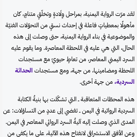
لقد مرّت الرواية اليمنية، بمراحل وِلَادةٍ وتخلّقٍ متنامٍ، كان
مأهولًا بمعطياتٍ فاعلة في إحداث نسقٍ من التحوّلات الفنيّة
والموضوعية في بناء الرواية اليمنية، حتى وصلت إلى هذه
الحال، التي هي عليه في اللحظة المعاصرة. وما يقوم عليه
السرد اليمني المعاصر، من تعاطٍ حيويّ مع مستجدات
اللحظة ومضامينها، من جهة، ومع مستجدات
الحداثة
السردية،
من جهة أخرى.
هذه المحطّات المتعاقبة ــ التي تشكّلت بها بنيةُ الكتابة
السردية الروائية في اليمن ــ تفضي إلى عددٍ من التساؤلات: عن
المدى الذي وصلت إليه آليةُ السرد الروائي المعاصر في اليمن.
وعن الأفق الاستشرافي لانفتاح هذه الآلية، على ما يكفي من