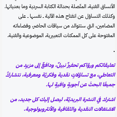
الأنساق الفنية، المتّصلة بحداثة الكتابة السردية وما بعدياتها.
وكذلك التساؤل عن انفتاح هذه الآلية ــ نفسها ــ على
المضامين، التي ستتوالد من سياقات الحاضر، وفضاءاته
المفتوحة على كل الممكنات التعبيرية، الموضوعية والفنية.
.
تعليقاتكم ورؤاكم تحفيزٌ نبيلٌ، ودافعٌ إلى مزيدٍ من
التعاطي، مع تساؤلاتٍ نقدية وفكريّة ومعرفية، نتشاركُ
جميعًا البحثَ عن أجوبةٍ وافيةٍ لها.
اشترك في النشرة البريديّة، ليصل إليك كل جديد، من
الاشتغالات النقدية والثقافية والأنثروبولوجية
.