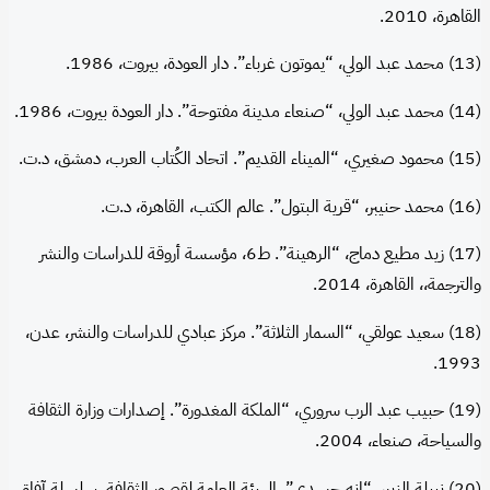
القاهرة، 2010.
(13) محمد عبد الولي، “يموتون غرباء”. دار العودة، بيروت، 1986.
(14) محمد عبد الولي، “صنعاء مدينة مفتوحة”. دار العودة بيروت، 1986.
(15) محمود صغيري، “الميناء القديم”. اتحاد الكُتاب العرب، دمشق، د.ت.
(16) محمد حنيبر، “قرية البتول”. عالم الكتب، القاهرة، د.ت.
(17) زيد مطيع دماج، “الرهينة”. ط6، مؤسسة أروقة للدراسات والنشر
والترجمة،، القاهرة، 2014.
(18) سعيد عولقي، “السمار الثلاثة”. مركز عبادي للدراسات والنشر، عدن،
1993.
(19) حبيب عبد الرب سروري، “الملكة المغدورة”. إصدارات وزارة الثقافة
والسياحة، صنعاء، 2004.
(20) نبيلة الزبير، “إنه جسدي”. الهيئة العامة لقصور الثقافة، سلسلة آفاق