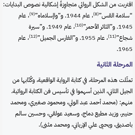
اقتربت من الشكل الروائي متجاوِزةً إشكالية نصوص البدايات:
(9)
(8)
“سلامة القس”
، عام 1944. و”واإسلاماه”
، عام
(10)
1945. و”الثائر الأحمر”
، عام 1949. و”سيرة
(12)
(11)
شجاع”
، عام 1955. و”الفارس الجميل”
، عام
1965.
المرحلة الثانية
تمثّلت هذه المرحلة، في كتابة الرواية الواقعية، وكُتّابها من
الجيل الثاني، الذين أسهموا في تأسيس فن الكتابة الروائية.
منهم: (محمد أحمد عبد الولي، ومحمود صغيري، ومحمد
حنيبر، وزيد مطيع دماج، وسعيد عولقي، وحسين سالم
باصديق، ويحيى علي الإرياني، ومحمد مثنى).