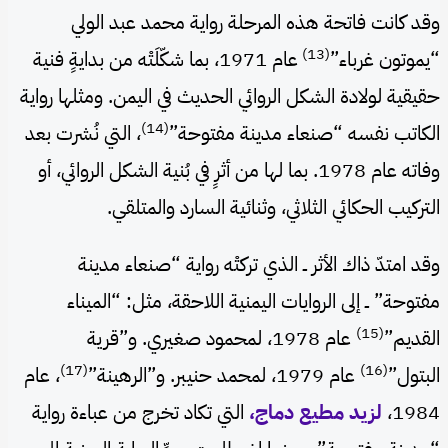
وقد كانت فاتحة هذه المرحلة رواية محمد عبد الولي
(13)
“يموتون غرباء”
عام 1971، بما شكّلَتْه من بدايةٍ فنية
حقيقية لولادة الشكل الروائي الحديث في اليمن. ومثلها رواية
(14)
الكاتب نفسه “صنعاء مدينة مفتوحة”
، التي نُشرت بعد
وفاته عام 1978. بما لها من أثرٍ في بُنية الشكل الروائي، أو
التركيب الحكائي الثلاثي، وثنائية السارد والمتلقي.
وقد امتدّ ذاك الأثر ــ الذي تركتْه رواية “صنعاء مدينة
مفتوحة” ــ إلى الروايات اليمنية اللاحقة، مثل: “الميناء
(15)
القديم”
عام 1978، لمحمود صغيري. و”قرية
(17)
(16)
البتول”
عام 1979، لمحمد حنيبر. و”الرهينة”
، عام
1984،
لزيد مطيع دماج،
التي تكاد تخرج من عباءة رواية