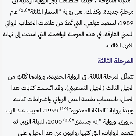
“مدينة مفتوحة”، حينما اضطلعت بجرِّ الرواية اليمنية إلى
(18)
مرحلةٍ جديدة. وكذلك، هي رواية “السمار الثلاثة”
عام
1989، لسعيد عولقي. التي تُعدّ من علامات الخطاب الروائي
اليمني الفارقة، في هذه المرحلة الواقعية، التي امتدت إلى نهاية
القرن الفائت.
المرحلة الثالثة
تتمثّل المرحلة الثالثة، في الرواية الجديدة، وروّادها كُتّابٌ من
الجيل الثالث (الجيل التسعيني). وقد اتّسمت كتابات هذا
الجيل، باستيعابِ طبيعة النص الروائي واشتراطات كتابته.
(19)
وتبدأ برواية “الملكة المغدورة”
1999، لحبيب عبد الرب
(20)
سروري. ورواية “إنه جسدي”
2000، لنبيلة الزبير. ثم
تتعدد الروايات، التي كتبها روائيون من هذا الجيل، على