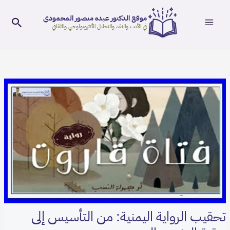
Main
خطي
موقع الدكتور عبده منصور المحمودي
لى
البح
Menu
في الأدب والنقد والتحليل الأنثروبولوجي والثقافي
لمحتوى
Post
navigation
تحقيب الرواية اليمنية: من التأسيس إلى