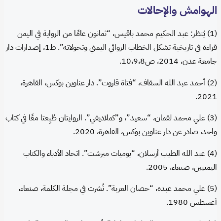
الهوامش والإحالات
(1) يُنظر: عبد الحكيم محمد باقيس، “ثمانون عامًا من الرواية في اليمن
قراءة في تاريخية تشكل الخطاب الروائي اليمني وتحولاته”. ط1، إصدارات دار
جامعة عدن، 2014، ص10،9،8.
(2) أحمد عبد الله السقاف، “فتاة قاروت”. دار عناوين بوكس، القاهرة،
2021.
(3) علي محمد لقمان، “سعيد”، و”كملاديفي”. الروايتان طُبِعتا معًا في كتاب
واحد، صادر عن دار عناوين بوكس، القاهرة، 2020.
(4) عبد الله الطيب أرسلان، “يوميات مبرشت”. اتحاد الأدباء والكتاب
اليمنيين، صنعاء، 2005.
(5) علي محمد عبده، “حصان العربة”. نُشرت في مجلة الكلمة، صنعاء،
أغسطس 1980.