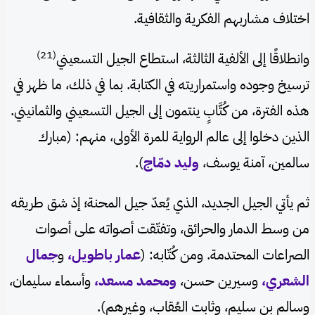
اختلاف مشاربهم الفكرية والثقافية.
(21)
وانطلاقًا إلى الألفية الثالثة، استطاع الجيل التسعيني
ترسيخ وجوده واستمراريته في الكتابة. بما في ذلك، ما ظهر في
هذه الفترة، من كُتَّابٍ ينتمون إلى الجيل التسعيني والثمانيني.
الذين دخلوا إلى عالم الرواية للمرة الأولى، منهم: (مبارك
سالمين، آمنة يوسف،
وليد دمّاج
).
ثم يأتي الجيل الجديد، الذي يُعدّ جيل المحنة؛ إذ شق طريقه
من وسط الدمار والحرائق، وتفتّقت أصواته على أصوات
الصراعات المحتدمة. ومن كُتّابه: (
عمار باطويل،
و
جمال
الشعري،
وسيرين حسن،
ومحمد مسعد،
وأسماء سليمان،
وسالم بن سليم، وثابت العُقاب، وغيرهم).