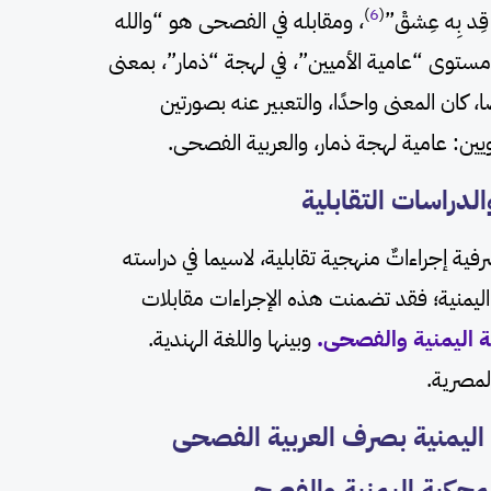
)
6
(
قِد بِه عِشقْ”
، ومقابله في الفصحى هو “والله
مستوى “عامية الأميين”، في لهجة “ذمار”، بمعنى
، كان المعنى واحدًا، والتعبير عنه بصورتين
ويين: عامية لهجة ذمار، والعربية الفصحى.
ية إجراءاتٌ منهجية تقابلية، لاسيما في دراسته
 اليمنية؛ فقد تضمنت هذه الإجراءات مقابلات
ة اليمنية والفصحى.
وبينها واللغة الهندية.
المصرية.