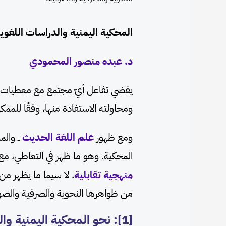
المحكية اليمنية والدراسات اللغوي
د. عبده منصور المحمودي
يفضي تفاعل أيّ مجتمع مع معطيات الح
ومحاولته الاستفادة منها، وفقًا للممك
ومع ظهور
علم اللغة الحديث
ــ وال
المحكية. وهو ما ظهر في التعاطي، مع 
منهجية تقابلية
. لا سيما ما يظهر م
من ظواهرها النحوية والصرفية والصو
[1]: نحو المحكية اليمنية والدراسات التقابلية