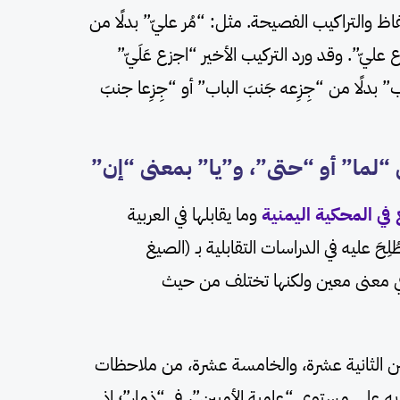
والتراكيب الفصيحة. مثل: “مُر عليّ” بدلًا من
عليّ”. وقد ورد التركيب الأخير “اجزع عَلَيّ”
بدلًا من “جِزِعه جَنبَ الباب” أو “جِزِعا جنبَ
في المحكية اليمنية
وما يقابلها في العربية
َ عليه في الدراسات التقابلية بـ (الصيغ
في معنى معين ولكنها تختلف من حيث
ن الثانية عشرة، والخامسة عشرة، من ملاحظات
على مستوى “عامية الأميين”، في “ذمار”؛ إذ