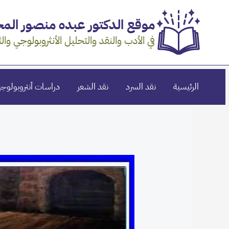
خطي
موقع الدكتور عبده منصور ال
لى
لمحتوى
في الأدب والنقد والتحليل الأنثروبولوجي والث
الرئيسية
نقد السرد
نقد الشعر
دراسات أنثروبولوجي
Post
navigation