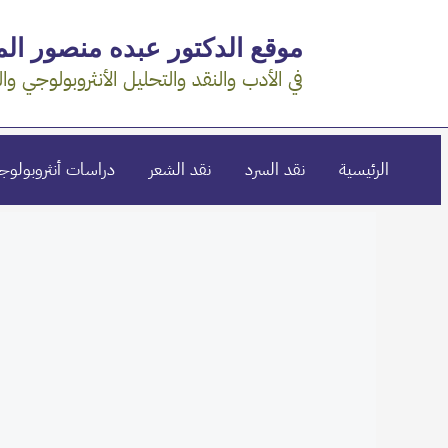
خطي
موقع الدكتور عبده منصور ال
لى
لمحتوى
في الأدب والنقد والتحليل الأنثروبولوجي وال
الرئيسية
نقد السرد
نقد الشعر
دراسات أنثروبولوج
Post
navigation