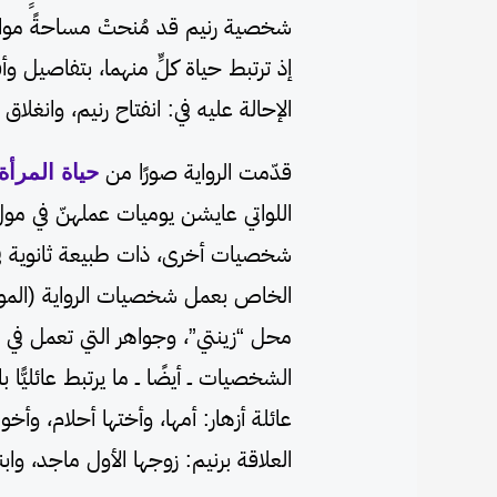
شخصية رنيم قد مُنحتْ مساحةً موازي
إذ ترتبط حياة كلٍّ منهما، بتفاصيل و
الإحالة عليه في: انفتاح رنيم، وانغلاق أ
قدّمت الرواية صورًا من
حياة المرأة
اللواتي عايشن يوميات عملهنّ في مول 
شخصيات أخرى، ذات طبيعة ثانوية في ت
الخاص بعمل شخصيات الرواية (المول 
محل “زينتي”، وجواهر التي تعمل في 
الشخصيات ــ أيضًا ــ ما يرتبط عائلي
عائلة أزهار: أمها، وأختها أحلام، 
العلاقة برنيم: زوجها الأول ماجد، وابنه