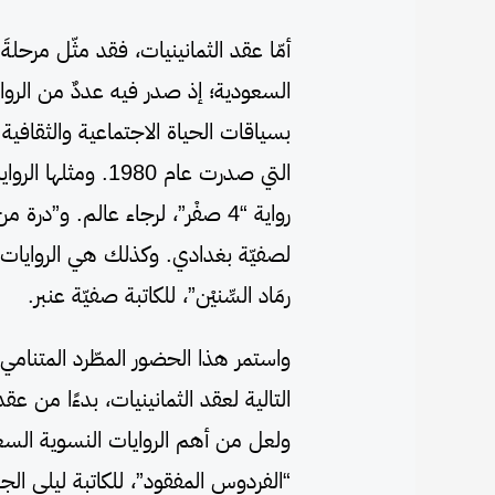
أمّا عقد الثمانينيات، فقد مثّل مرحلةَ ت
السعودية؛ إذ صدر فيه عددٌ من الروايات
بسياقات الحياة الاجتماعية والثقافية.
رواية “4 صفْر”، لرجاء عالم. و”د
رمَاد السِّنيْن”، للكاتبة صفيّة عنبر.
واستمر هذا الحضور المطّرد المتنامي،
التالية لعقد الثمانينيات، بدءًا من عق
ولعل من أهم الروايات النسوية السعو
“الفردوس المفقود”، للكاتبة ليلى الجهني، الص