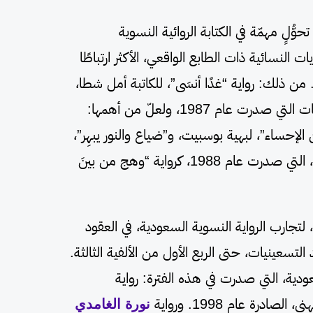
حوُّلٍ مهمّة في الكتابة الروائية النسوية
 النسائية ذات الطابع الواقعي، الأكثر ارتباطًا
 من ذلك: رواية “غدًا أنسَى”، للكاتبة أمل شطا،
التي صدرت عام 1980. ومثلها الروايات التي صدرت عام 1987، ولعلّ من أهمها:
رة من الإحساء”، لبهية بوسبيت، و”ضياع والنور يبهِر”،
لصفيّة بغدادي. وكذلك هي الروايات، التي صدرت عام 1988، كرواية “وهج من بينَ
 لتجارب الرواية النسوية السعودية، في العقود
د التسعينيات، حتى الربع الأول من الألفية الثالثة.
دية، التي صدرت في هذه الفترة: رواية
ادرة عام 1998. ورواية
نورة الغامدي