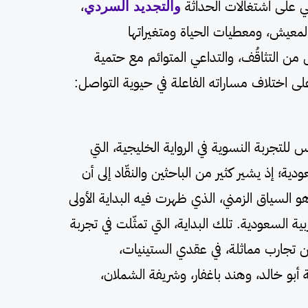
عي على اشتغالات الحداثة
والتجديد السردي
،
لمعيش، ومعطيات الحياة ومتغيراتها
ن التثاقُف، والتداعي المتوائم مع حتمية
 على اختلاف مساراته الفاعلة في حيوية التواصل:
 للتجربة النسوية في الرواية الخليجية، التي
دية؛ إذ يشير كثير من الباحثين والنقّاد إلى أن
 السياق الزمني، الذي ظهرت فيه البداية الأولى
ربية السعودية. تلك البداية، التي تمثّلت في تجربة
ن تجارب مماثلة، في عقدي الستينيات،
 أبو خالد، وهند باغفار، وشريفة الشملان،