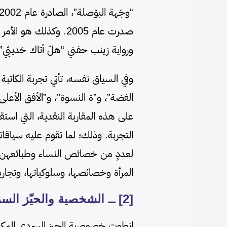
“وجْهة البوْصلة”، الصادرة عام 2002. ومثلها رواية
صدرت عام 2005. وكذلك ه
ورواية زينب حفني “هلْ أتاك حَديثِي”. 
وفي السياق نفسه، تأتي تجربة الكاتبة
الفضة”، و”ة النسوة”، و”الأفق الأعلى
على هذه المقاربة النقدية، التي استقرّ
التجربة. وذلك؛ لما تقوم عليه سياقات
لعددٍ من خصائص النساء وطبائعهن، 
المرأة وخصائصها، وسلوكياتها، وتجارب
[2] ــ الشخصية والحيّز السردي
انطوت خصوصية الحيز السردي المكاني