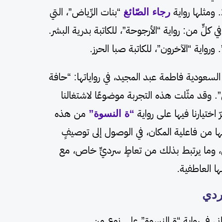
رجاء الصّائغ
“بنات الرِّياض”، التي
و الأمر في كلٍّ من: رواية “الأرجوحة”، للكاتبة بدرية البشر.
ورواية “الآخرون”، للكاتبة صبا الحرز.
 السعودية فاطمة عبد المجيد، في رواياتها: “حافة
”. وقد مثّلت هذه التجربة موضوعًا لاشتغالنا
 اختيارنا فيها على رواية
“ة النسوة”
من هذه
ها من فاعلية المكان، في الوصول إلى توصيفٍ
وما يرتبط بذلك من تعاطٍ سرديٍّ خاص، مع
ها العاطفية.
 في رواية “ة النسوة” على نوعٍ من