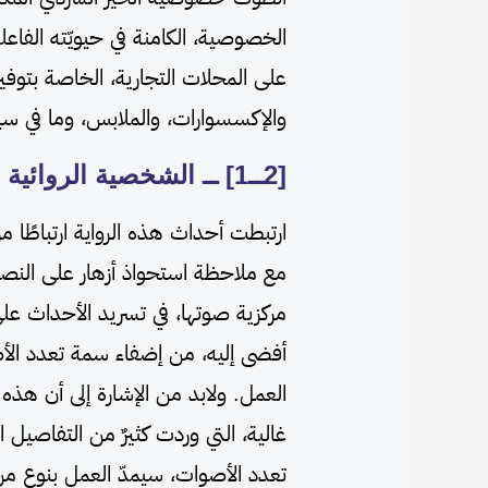
الخصوصية، الكامنة في حيويّته الفاعل
على المحلات التجارية، الخاصة بتوفي
والإكسسوارات، والملابس، وما في سي
[2ــ1] ــ الشخصية الروائية
ارتبطت أحداث هذه الرواية ارتباطًا مر
مع ملاحظة استحواذ أزهار على النصيب
مركزية صوتها، في تسريد الأحداث على
أفضى إليه، من إضفاء سمة تعدد ال
العمل. ولابد من الإشارة إلى أن ه
غالية، التي وردت كثيرٌ من التفاصيل ا
تعدد الأصوات، سيمدّ العمل بنوعٍ من 