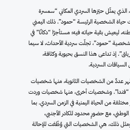
، الذي يمثّل حيّزها السردي المكاني “سمسرة
لت حياة الشخصية الرئيسة “حمود”. ذلك اليمني
نه، ليعيش بقية حياته فيه؛ مستأجرًا “دكانًا” في
صية “حمود”، تجلّت سردية الأحداث، لا سيما
ترياق”. إذ تداعى هذا النسق بحيوية وكثافة،
سياقات السردية.
ر عددٌ من الشخصيات الثانوية، منها شخصيات
أخته “فندا”. وشخصيات أخرى، منها شخصيات وردت
لفة من الحياة اليمنية في الزمن السردي. بما
 الوطني، مع حضورٍ محدود للكادر الأجنبي،
ومثل ذلك، هي الشخصيات التي وُظّفت للإحالة