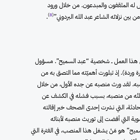
 له المثقفون والمبدعون. من خلال ورود
)
8
(
ن بين نزلائه الشاعر عبد الله البردوني”
.
ي هذا العمل ــ شخصية “عبد السميح”. مسؤول
ة وردة). إذ تبلورت أهميّته مما التصق به من
صبه. لقد ورث منصبه عن جده الأول، من خلال
أقالتْه من منصبه، بسبب فشله في الكشف عن
ادثة، التي نشرت إحدى الصحف خبر إقالته
وية التي أفضت إلى توريث منصبه لأبنائه
يح” هو مَنْ يشغل هذا المنصب، في الفترة التي