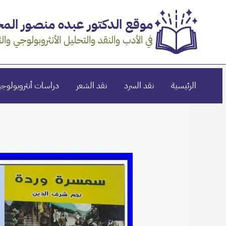
خطي
موقع الدكتور عبده منصور ال
لى
لمحتوى
في الأدب والنقد والتحليل الأنثروبولوجي والث
الرئيسية
نقد السرد
نقد الشعر
دراسات أنثروبولوجي
Post
navigation