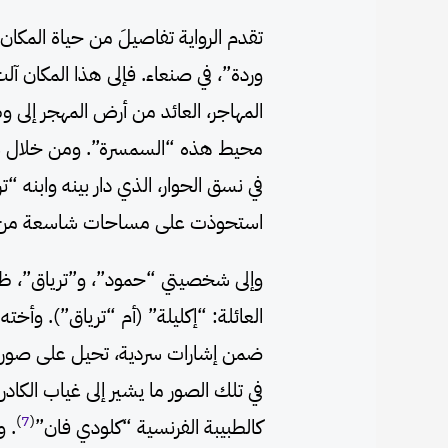
تقدم الرواية تفاصيلَ من حياة المكان
وردة”، في صنعاء. فإلى هذا المكان آ
المهاجر، العائد من أرض المهجر إلى وط
محيط هذه “السمسرة”. ومن خلال شخ
في نسق الحوار، الذي دار بينه وابنه “
استحوذت على مساحات شاسعة من ال
وإلى شخصيتي “حمود”، و”ترياق”، ظه
العائلة: “إكليلة” (أم “ترياق”). و
ضمن إشارات سردية، تحيل على صور مخت
في تلك الصور ما يشير إلى غياب الكادر
)
7
(
كالطبيبة الفرنسية “كلودي فان”
. 