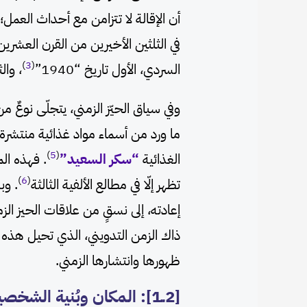
أن الإقالة لا تتزامن مع أحداث العمل
في الثلثين الأخيرين من القرن العشرين
)
3
(
السردي، الأول تاريخ “1940”
، والثا
وفي سياق الحيّز الزمني، يتجلّى نوعٌ 
ما ورد من أسماء مواد غذائية منتشرة 
)
5
(
الغذائية
“سكر السعيد”
. فهذه الم
)
6
(
تظهر إلّا في مطالع الألفية الثالثة
. وب
إعادته، إلى نسقٍ من علاقات الحيز ال
ذاك الزمن التدويني، الذي تحيل هذه ال
ظهورها وانتشارها الزمني.
[2ــ1]: المكان وبُنية الشخصية