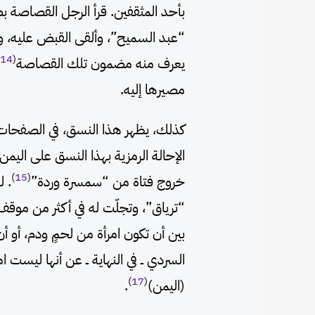
بأحد المثقفين. قرأ الرجل القصاصة 
“عبد السميح”، وألقى القبض عليه، 
14
(
يعرف منه مضمون تلك القصاصة
مصيرها إليه.
كذلك، يظهر هذا النسق، في الصفحات ا
الإحالة الرمزية بهذا النسق على اليمن.
)
15
(
خروج فتاة من “سمسرة وردة”
. ل
“ترياق”، وتجلّت له في أكثر من موق
بين أن تكون امرأة من لحمٍ ودم، أو 
السردي ــ في النهاية ــ عن أنها ليست
)
17
(
(اليمن)
.