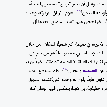
بصمت، وقبل أن يخبر “ترياق” بمضمونها فاجأه
)
13
(
وأودعه السجن
. يقوم “ترياق” بزيارته، وهناك
)
، التي تخلّص منها “عبد السميح” بعدما آل
لأخيرة، في صيغةٍ أكثر شمولًا للمكان. من خلال
 تلك الإحالة، التي تضمّنها ما نُشر من خبرٍ عن
م تكن تلك الفتاة إلّا الحبيبة “وردة”، التي فُتن بها
)
16
(
ف بين
الحقيقة
والخيال
، فلم يستطع التمييز
أن تكون طيفًا يلوح له وحده. ثم يكشف السياق
 امرأة حقيقية، بل هيئة ينعكس فيها الوطن كله