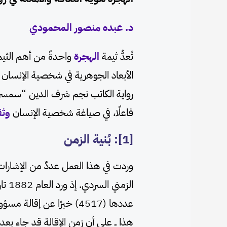
د. عبده منصور المحمودي
تُعدُّ ثيمة
الهجرة
واحدةً من أهم الثيما
الأبعاد الجوهرية في شخصية الإنسان ا
رواية الكاتب نجم شرف الدين “سمسر
فاعلًا، في صياغة شخصية الإنسان
وثق
[1]: بُنية الزمن
وردت في هذا العمل عددٌ من الإشارات ال
الزم
عددها (4517) خبرًا عن إقالة مسؤول أمني فشل في عمله
هذا ــ على أن زمن الإقالة قد جاء بع