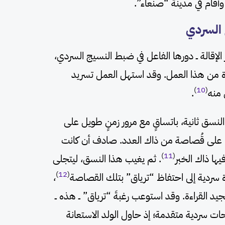
وأقام في مدينة “صنعاء”.
 الإقالة ــ دورها الفاعل في ضبط النسيج السردي،
عدة من هذا العمل. وقد استهل العمل تسريد
)
10
(
 منه
.
سق ثانية، باتساقٍ مع مرور زمنٍ طويل على
” على قُصاصة من ذاك العدد. صادف أن كانت
)
11
(
ها ذاك الخبر
. ثم يغيب هذا النسق، ليتجلى
)
12
(
 سردية إلى احتفاظ “ترياق” بتلك القصاصة
،
جيد القراءة. وقد استوعب رغبةَ “ترياق” ــ هذه ــ
ات سردية متقدمة؛ إذ حاول الولد الاستعانة