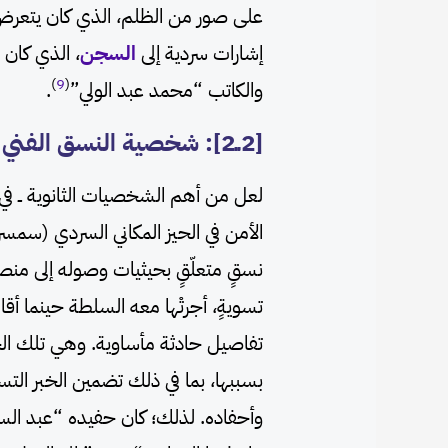
على صور من الظلم، الذي كان يتعرض
إشارات سردية إلى
السجن
، الذي كان م
)
9
(
والكاتب “محمد عبد الولي”
.
[2ــ2]: شخصية النسق الفني
لعل من أهم الشخصيات الثانوية ــ ف
الأمن في الحيز المكاني السردي (سمسر
نسقٍ متعلّقٍ بحيثيات وصوله إلى من
تسويةٍ، أجرتْها معه السلطة حينما 
تفاصيل حادثة مأساوية. وهي تلك الح
بسببها، بما في ذلك تضمين الخبر التس
وأحفاده. لذلك؛ كان حفيده “عبد السم