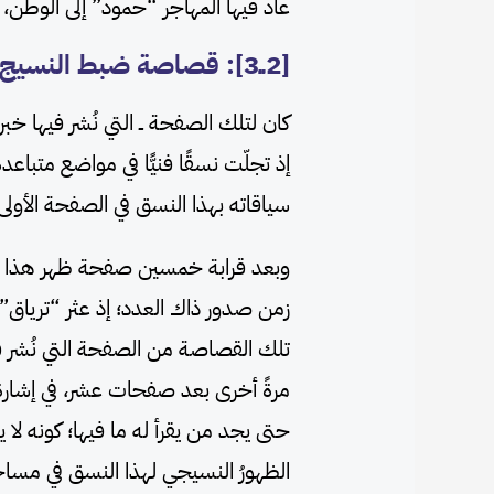
عاد فيها المهاجر “حمود” إلى الوطن، 
[2ــ3]: قصاصة ضبط النسيج السردي
كان لتلك الصفحة ــ التي نُشر فيها خبر
إذ تجلّت نسقًا فنيًّا في مواضع متبا
سياقاته بهذا النسق في الصفحة الأولى
وبعد قرابة خمسين صفحة ظهر هذا الن
زمن صدور ذاك العدد؛ إذ عثر “ترياق
تلك القصاصة من الصفحة التي نُشر في
مرةً أخرى بعد صفحات عشر، في إشارة
حتى يجد من يقرأ له ما فيها؛ كونه لا ي
الظهورُ النسيجي لهذا النسق في مساح