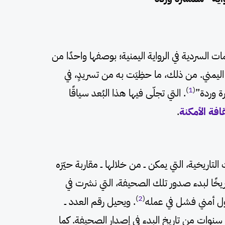
ت السردية في الرواية اليمنية؛ بوصفها واحدًا من
ليمني. من ذلك، ما حظِيَت به من تسريدٍ، في
)
1
(
ة وردة”
. التي تجلّى فيها هذا البُعد سياقًا
افة الأمكنة
.
تاريخية، التي يمكن ــ من خلالها ــ مقاربة حيّزه
ني السردي. إذ ورد العام 1882 تاريخًا لبدء صدور تلك الصحيفة، التي نشرت في
)
2
(
. ويحيل رقم العدد ــ
د سنوات من تاريخ البدء في إصدار الصحيفة. كما