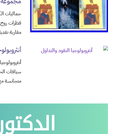
مجموعة 
جماليات الك
قطرات روح”،
مقاربة نقدي
أنثروبولوج
أنثروبولوجي
سياقات الحي
متجانسة مع
الدكتور