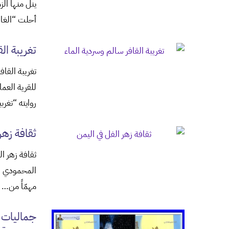
ينل منها الز
أحلت “الغا
تغريبة ال
تغريبة القاف
للقرية العما
روايته “تغرب
ثقافة زهر
ثقافة زهر ا
المحمودي تُع
مهمّاً من…
جماليات ا