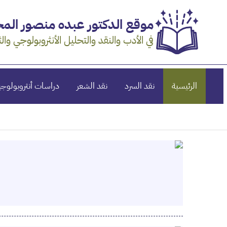
خطي
موقع الدكتور عبده منصور ال
لى
لمحتوى
في الأدب والنقد والتحليل الأنثروبولوجي والث
الرئيسية
نقد السرد
نقد الشعر
دراسات أنثروبولوجي