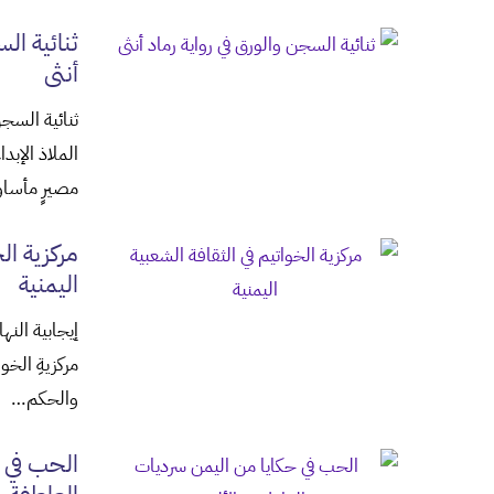
ثنائية ال
أنثى
ثنائية السجن
الملاذ الإب
مصيرٍ مأسا
مركزية ال
اليمنية
إيجابية الن
مركزيةِ الخو
والحكم…
الحب في 