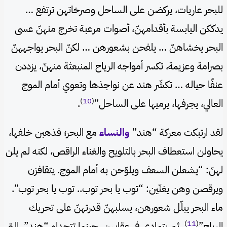
للبحر عاريات، يركضن على الساحل وصرخاتهن ترتفع …
يدككن اليابسة بأقدامهنّ، أصوات مرعبة تخرج منهنّ عسى
البحر يخشاهنّ … يلفحن بشعورهن … لكنّ البحر يواجههنّ
بصرامة وعزيمة، تكسر أمواجه الرياح المنبعثة منهنّ، يزددن
عنفًا حياله … تكشّر هند عن نواجذها وتعوي أمام الموج
)
10
(
العالي، يجرفها، يرميها على الساحل”
.
لقد ارتبكت معركة “هند”
والنساء
مع البحر؛ فذهبن خلفها،
يحاولن استعطاف البحر بالتلويح والغناء الراقص، لكنه لم يلن
لهنّ: “يشعلن السعف ويلوّحن به أمام الموج. يتقافزن
ويرقصن وهن يغنّين: “توب يا بحر توب.. توب يا بحر توب”.
ماء البحر يبلّل شعورهن، يسلبهنّ قدرتهنّ على تحريك
)
11
(
الرياح”
. ثم يتمادى في عقابهن، حينما تتحداه “هند”، التي