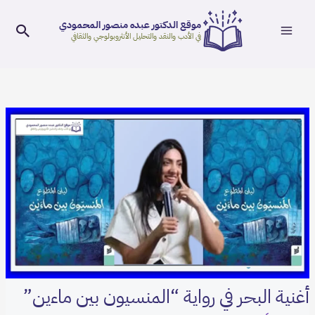
Main
خطي
موقع الدكتور عبده منصور المحمودي
لى
البحث
Menu
في الأدب والنقد والتحليل الأنثروبولوجي والثقافي
لمحتوى
Post
navigation
أغنية البحر في رواية “المنسيون بين ماءين”