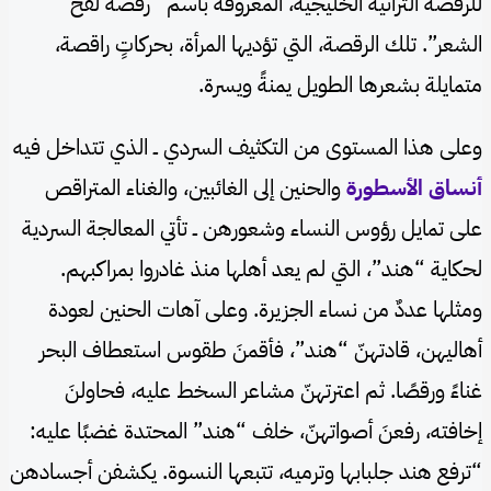
للرقصة التراثية الخليجية، المعروفة باسم “رقصة لفح
الشعر”. تلك الرقصة، التي تؤديها المرأة، بحركاتٍ راقصة،
متمايلة بشعرها الطويل يمنةً ويسرة.
وعلى هذا المستوى من التكثيف السردي ــ الذي تتداخل فيه
أنساق الأسطورة
والحنين إلى الغائبين، والغناء المتراقص
على تمايل رؤوس النساء وشعورهن ــ تأتي المعالجة السردية
لحكاية “هند”، التي لم يعد أهلها منذ غادروا بمراكبهم.
ومثلها عددٌ من نساء الجزيرة. وعلى آهات الحنين لعودة
أهاليهن، قادتهنّ “هند”، فأقمنَ طقوس استعطاف البحر
غناءً ورقصًا. ثم اعترتهنّ مشاعر السخط عليه، فحاولنَ
إخافته، رفعنَ أصواتهنّ، خلف “هند” المحتدة غضبًا عليه:
“ترفع هند جلبابها وترميه، تتبعها النسوة. يكشفن أجسادهن