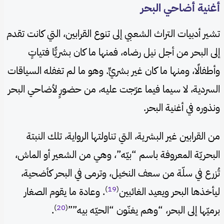
أغنية أضاحي البحر
تشير أدبيات التراث الشعبي إلى تنوع القرابين، التي كانت تقدم
إلى البحر من أجل نيل رضاه، فمنها ما كان بشريًّا فتياتٍ
وأطفالًا، ومنها ما كان غير بشريٍّ. وهو ما لم تغفله السياقات
السردية، لا سيما فيما عرّجت عليه، من حضورٍ لأضاحي البحر
ونذوره في أغنية البحر.
من القرابين غير البشرية، التي تناولتها الرواية، تلك النبتة
البحريّة المعروفة باسم “بيّه”، وهي من الشعير أو الماش،
تُزرع في سلّة من سعف النخيل، وترمى في البحر كأضحية،
)
19
(
ليأخذها البحر ويعيد الغائبين
. وعادة ما يقوم الصغار
)
20
(
برميّها إلى البحر، “وهم يغنّون “الحيّه بيه””
.