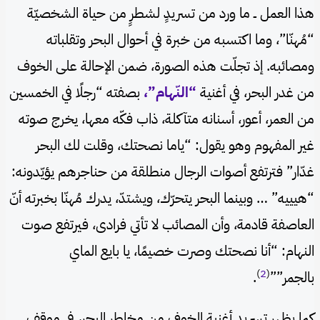
هذا العمل ــ ما ورد من تسريدٍ لشطرٍ من حياة الشخصيّة
“مُهنّا”، وما اكتسبه من خبرة في أحوال البحر وتقلباته
ومصائبه. إذ تجلّت هذه الصورة، ضمن الإحالة على الخوف
من غدر البحر، في أغنية
“النّهام”،
بصفته “رجلًا في الخمسين
من العمر، أعور، أسنانه متآكلة، ذاب فكّه معها، يخرج صوته
غير المفهوم وهو يقول: “ياما نصحتك، وقلت لك البحر
غدّار” فترتفع أصوات الرجال منطلقة من حناجرهم يؤيّدونه:
“هيييه” … وبينما البحر يتحرّك، ويشتدّ، يدرك مُهنّا بخبرته أنّ
العاصفة قادمة، وأن المصائب لا تأتي فرادى، فيرتفع صوت
النهام: “أنا نصحتك وصرت خصيمًا، يا بايع الماي
)
2
(
بالجمر””
.
كما يظهر تسريد أغنية الخوف من مخاطر البحر، في موقفٍ