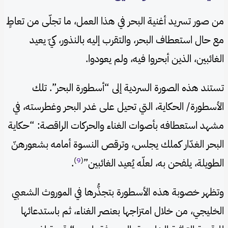
من صور تسريد أغنية البحر في هذا العمل، ما تجلّى من تعاطٍ
مع حال استعطاف البحر، والتقرب إليه بالنذور، كيّ يعيد
الغائبين، الذين أبحروا فيه، ولم يعودوا.
تستند هذه الصورة السردية إلى “أسطورة البحر”. تلك
الأسطورة/ الحكاية، التي تحيل على غدر البحر وغطرسته، في
مشهد استعطافه بأصوات الغناء والحركات الراقصة: “حكاية
البحر الغدّار كملك يجلس، وترقص النسوة أمامه بشعورهنّ
)
9
(
الطويلة، يلفحن به، لعلّه يُعيد الغائبين”
.
وتظهر خصوبة هذه الأسطورة بتجذُّرها في الموروث الشعبي
الخليجي، من خلال امتزاجها بعنصر الغناء، ثم باستدعائها