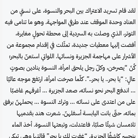
لقد قام تسريد الاعتراك بين البحر والنسوة، على نسقٍ من
العناد وحدة الموقف عند طرفي المواجهة. وهو ما تنامى فيه
التوتر، الذي وصلت به السردية إلى محطة تحولٍ مغايرة،
أفضت إليها معطيات جديدة، تمثّلت في إقدام مجموعة من
الأشرار على مهاجمة الجزيرة ونسائها. اللواتي استعنّ بالبحر؛
كُنّ “يصرخن، وكلّ رجل يلحق امرأة، النسوة ينادين بصوتٍ
عالٍ: “يا بحر.. يا بحر..”. كلّما صرخت امرأة، ارتفع موجه عاليًا
… اندفع البحر نحو نسائه، صعد الجزيرة … أغرقهم غاضبًا
على من اعتدى على نسائه … وترك النسوة … يحملهنّ برفق
بمائه، حتّى بانت اليابسة أسفلهنّ. شعرت هند بقدميها
تلامسان شيئًا صلبًا، فاعتدلت، وتبعتها النسوة. أخذ الماء
ينحسر كاشفًا الجزيرة. “غفرت لك يا بحر” قالتها وهي تبكي