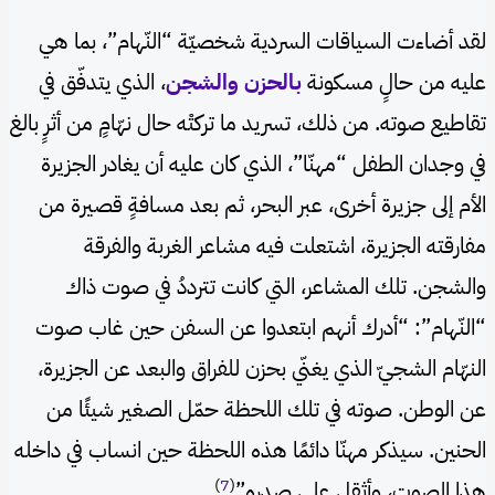
لقد أضاءت السياقات السردية شخصيّة “النّهام”، بما هي
عليه من حالٍ مسكونة
بالحزن والشجن
، الذي يتدفّق في
تقاطيع صوته. من ذلك، تسريد ما تركتْه حال نهّامٍ من أثرٍ بالغ
في وجدان الطفل “مهنّا”، الذي كان عليه أن يغادر الجزيرة
الأم إلى جزيرة أخرى، عبر البحر، ثم بعد مسافةٍ قصيرة من
مفارقته الجزيرة، اشتعلت فيه مشاعر الغربة والفرقة
والشجن. تلك المشاعر، التي كانت تترددُ في صوت ذاك
“النّهام”: “أدرك أنهم ابتعدوا عن السفن حين غاب صوت
النهّام الشجيّ الذي يغنّي بحزن للفراق والبعد عن الجزيرة،
عن الوطن. صوته في تلك اللحظة حمّل الصغير شيئًا من
الحنين. سيذكر مهنّا دائمًا هذه اللحظة حين انساب في داخله
)
7
(
هذا الصوت، وأثقل على صدره”
.