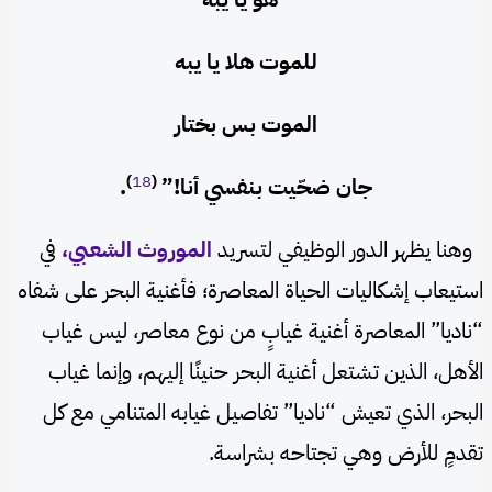
للموت هلا يا يبه
الموت بس بختار
)
18
(
جان ضحّيت بنفسي أنا!”
.
وهنا يظهر الدور الوظيفي لتسريد
الموروث الشعبي،
في
استيعاب إشكاليات الحياة المعاصرة؛ فأغنية البحر على شفاه
“ناديا” المعاصرة أغنية غيابٍ من نوع معاصر، ليس غياب
الأهل، الذين تشتعل أغنية البحر حنينًا إليهم، وإنما غياب
البحر، الذي تعيش “ناديا” تفاصيل غيابه المتنامي مع كل
تقدمٍ للأرض وهي تجتاحه بشراسة.