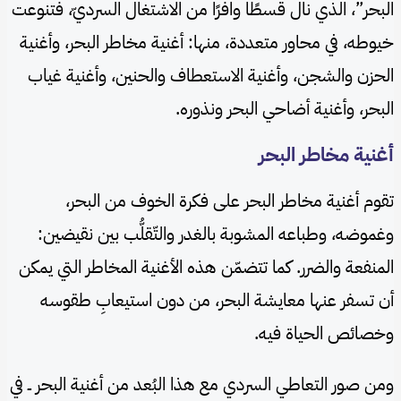
البحر”، الذي نال قسطًا وافرًا من الاشتغال السرديّ، فتنوعت
خيوطه، في محاور متعددة، منها: أغنية مخاطر البحر، وأغنية
الحزن والشجن، وأغنية الاستعطاف والحنين، وأغنية غياب
البحر، وأغنية أضاحي البحر ونذوره.
أغنية مخاطر البحر
تقوم أغنية مخاطر البحر على فكرة الخوف من البحر،
وغموضه، وطباعه المشوبة بالغدر والتّقلُّب بين نقيضين:
المنفعة والضرر. كما تتضمّن هذه الأغنية المخاطر التي يمكن
أن تسفر عنها معايشة البحر، من دون استيعابِ طقوسه
وخصائص الحياة فيه.
ومن صور التعاطي السردي مع هذا البُعد من أغنية البحر ــ في