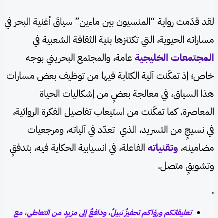
لقد قدّمت رواية “المنسيون بين ماءين” سياقَ أغنية البحر في
مساراته الحيوية، التي تكتنزها بنية الثقافة الشعبية في
المجتمعات الخليجية
عامة، والمجتمع البحريني بوجه
خاص؛ إذ تمكّنت آلية الكتابة فيها من توظيف بعض مسارات
هذا السياق، في معالجة بعضٍ من إشكاليات الحياة
المعاصرة. كما تمكّنت من استيعاب تفاصيل الفكرة الروائية،
في نسيجٍ من التسريد، الذي تعدّد في آلياته، ومرجعيات
مضامينه،
وتقنياته
الفاعلة، في انسيابية الحكاية فيه، بتدفقٍ
وتشويقٍ متصل.
.
تعليقاتكم ورؤاكم تحفيزٌ نبيلٌ، ودافعٌ إلى مزيدٍ من التعاطي، مع