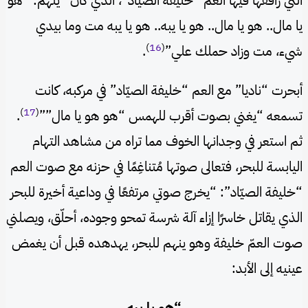
التي رافقها فيها العم “خليفة الصياد”، الذي كان “ينهم: “هو
يا مال.. هو يا مال.. هو يا يبه.. هو يا يبه مت وما بيدي
)
16
(
شيء، مت وزاد حملك علي”
.
أبحرت “ناديا” مع العم “خليفة الصيّاد” في مركبه، كانت
)
17
(
تسمعه “يغني بصوت أقرب للهمس “هو هو يا مال””
.
ثم استعر في وجدانها الخوف مما تراه من مشاهد التهام
اليابسة للبحر، فتعالى صوتها مُتناغِمًا في حزنه مع صوت العم
“خليفة الصيّاد”: “يخرج صوتي مرتفعًا في وداعية أخيرة للبحر
الذي يقاتل خاسرًا إزاء آلة شرسة تمحو وجوده، أحلّق، ويصلني
صوت العمّ خليفة وهو ينهم للبحر، يهدهده قبل أن يغمض
عينيه إلى الأبد:
“هو يا يبه