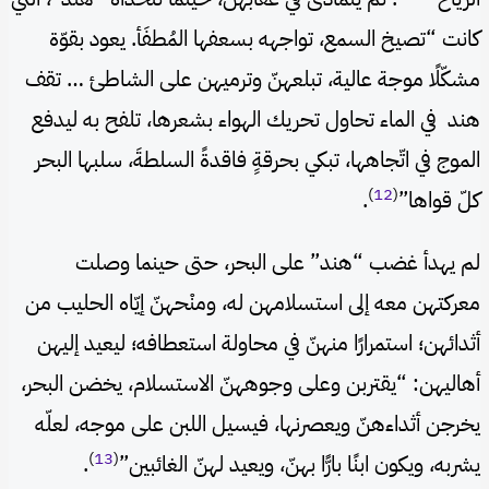
كانت “تصيخ السمع، تواجهه بسعفها المُطفَأ. يعود بقوّة
مشكّلًا موجة عالية، تبلعهنّ وترميهن على الشاطئ … تقف
هند في الماء تحاول تحريك الهواء بشعرها، تلفح به ليدفع
الموج في اتّجاهها، تبكي بحرقةٍ فاقدةً السلطةَ، سلبها البحر
)
12
(
كلّ قواها”
.
لم يهدأ غضب “هند” على البحر، حتى حينما وصلت
معركتهن معه إلى استسلامهن له، ومنْحهنّ إيّاه الحليب من
أثدائهن؛ استمرارًا منهنّ في محاولة استعطافه؛ ليعيد إليهن
أهاليهن: “يقتربن وعلى وجوههنّ الاستسلام، يخضن البحر،
يخرجن أثداءهنّ ويعصرنها، فيسيل اللبن على موجه، لعلّه
)
13
(
يشربه، ويكون ابنًا بارًّا بهنّ، ويعيد لهنّ الغائبين”
.