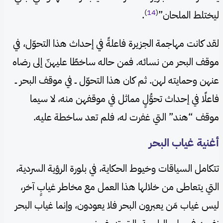
)
14
(
ليختلط الملحان”
.
لقد كانت مهاجمة الجزيرة فاعلةً في إحداث هذا التحوّل، في
موقف البحر من نسائه. فمن حاله ساخطًا عليهنّ إلى رضاه
عنهن وحمايته لهن. ثم كان هذا التحوّل ــ في موقف البحر ــ
فاعلًا في إحداث تحوُّلٍ مماثل في موقفهن منه، لا سيما
موقف “هند” التي غفرت له، فلم تعد ساخطة عليه.
أغنية غياب البحر
تتكامل السياقات وخيوط الحكاية، في بلورة الرؤية السردية،
التي يتعاطى من خلالها هذا العمل مع مخاطر غيابٍ آخر،
ليس غياب مَن يعبرون البحر فلا يعودون، وإنما غياب البحر