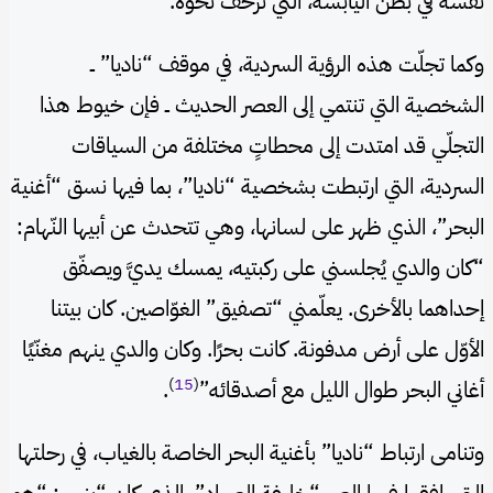
نفسه في بطن اليابسة، التي تزحف نحوه.
وكما تجلّت هذه الرؤية السردية، في موقف “ناديا” ــ
الشخصية التي تنتمي إلى العصر الحديث ــ فإن خيوط هذا
التجلّي قد امتدت إلى محطاتٍ مختلفة من السياقات
السردية، التي ارتبطت بشخصية “ناديا”، بما فيها نسق “أغنية
البحر”، الذي ظهر على لسانها، وهي تتحدث عن أبيها النّهام:
“كان والدي يُجلسني على ركبتيه، يمسك يديَّ ويصفّق
إحداهما بالأخرى. يعلّمني “تصفيق” الغوّاصين. كان بيتنا
الأوّل على أرض مدفونة. كانت بحرًا. وكان والدي ينهم مغنّيًا
)
15
(
أغاني البحر طوال الليل مع أصدقائه”
.
وتنامى ارتباط “ناديا” بأغنية البحر الخاصة بالغياب، في رحلتها