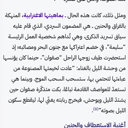
ومثل ذلك، كانت هذه الحال ــ
بماهيتها الاغترابية،
المنهكة
بالفراق والحنين ــ هي المضمون السردي، الذي قام عليه
سياق تسريد الذكرى، وهي تُداهم شخصية العمل الرئيسة
“سليمة”، في خضم اعتراكها مع جنون البحر ومصائبه؛ إذ
استحضرت طيف زوجها الراحل “صفوان”، حينما كان يؤنسها
من وحشة الليل بالغناء: “عادت لخيمتها المصنوعة من
عباءتها لتحتمي بها، ستسحب السحب الموج. وبينما هي
تستعدّ للعواصف القادمة تباعًا، بكت متذكّرة صفوان حين
يشتدّ الليل ويوحش، فيخرج ربابته يغنّي لها، ليقطع سكون
)
8
(
الليل بصوته”
.
أغنية الاستعطاف والحنين