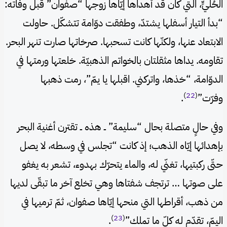
الحُليٍّ، التي كان قد أهداها إيّاها زوجها “صفوان” قبل وفاته:
“بدأ التيار أسفلها يشتدّ، وطفقت دوّامة تتشكّل. حاولت
الابتعاد عنها، ولكنّها كانت تسحبها. صرخاتها صارت تنهر البحر.
تقاومه. يداها مثقلتان بالخواتم الذهبيّة. خلعتها ورمتها في
الدوّامة، “خذها، واتركني. اقبلها يا يمّ”، رمت ذهبها
)
22
(
وفرّت”
.
وفي حالٍ متصلة بحال “سليمة” ــ هذه ــ تقترن أغنية البحر
بإهدائها إيّاه الذهب؛ إذ كانت “تجلس في وسطه، لا يصل
حتّى ركبتيها، تغنّي له، والماء يتحرّك بهدوء، تشعر به يغفو
على صوتها … ترتجف شفتاها وهي تخلع آخر ما تبقّى لديها
من ذهب، أقراطها التي منحها إيّاها صفوان، ثمّ ترميها في
)
23
(
اليمّ، تقدّم له كلّ ما تملك”
.