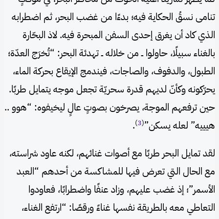
تنامى نسقُ الحكاية فيه؛ بدءًا من غضب البحر، ثم اضطرابه
الذي كاد أن يغرق إحدى السفن المبحرة فيه. لاذ البحّارة
بالغناء سبيلًا، حاولوا ــ من خلاله ــ تهدئة البحر: “تُخرَج العدّة؛
الطبول، والدفوف، والصاجات، فيندمج الإيقاع بحركة الماء،
يحرّكونه وكأنّ لديهم قدرة سحريّة تجعل موجه يتمايل طربًا.
حين ترفعهم الموجة، يصرخون بصوتٍ عالٍ ليخيفوه: “هوو ..
)
3
(
هيييه” لعله يسكن”
.
لقد تمايل البحر طربًا مع أصوات غنائهم، لكنه عاود شراسته،
مع الحال التي تعرض فيها للمشاكسة من أحدهم “العبد
الأسمر”؛ إذ غضب عليهم، وزاد عنفًا واضطرابًا، فعاودوا
التعاطي معه بالطريقة نفسها غناءً ورقصًا: “ارتفع الغناء،