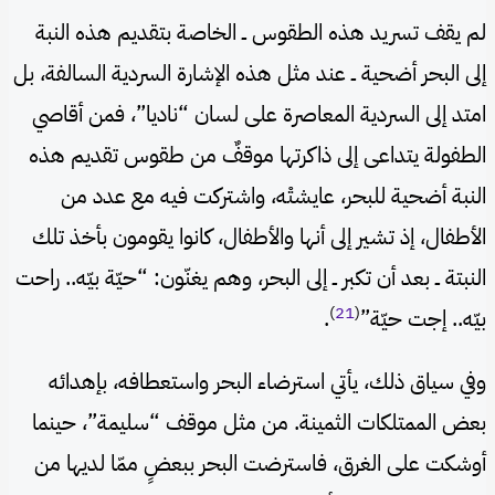
لم يقف تسريد هذه الطقوس ــ الخاصة بتقديم هذه النبة
إلى البحر أضحية ــ عند مثل هذه الإشارة السردية السالفة، بل
امتد إلى السردية المعاصرة على لسان “ناديا”، فمن أقاصي
الطفولة يتداعى إلى ذاكرتها موقفٌ من طقوس تقديم هذه
النبة أضحية للبحر، عايشتْه، واشتركت فيه مع عدد من
الأطفال، إذ تشير إلى أنها والأطفال، كانوا يقومون بأخذ تلك
النبتة ــ بعد أن تكبر ــ إلى البحر، وهم يغنّون: “حيّة بيّه.. راحت
)
21
(
بيّه.. إجت حيّة”
.
وفي سياق ذلك، يأتي استرضاء البحر واستعطافه، بإهدائه
بعض الممتلكات الثمينة. من مثل موقف “سليمة”، حينما
أوشكت على الغرق، فاسترضت البحر ببعضٍ ممّا لديها من