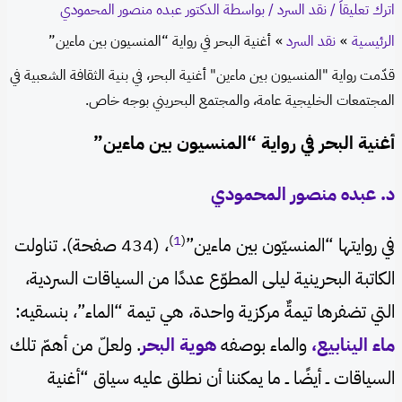
اترك تعليقاً
/
نقد السرد
/ بواسطة
الدكتور عبده منصور المحمودي
الرئيسية
نقد السرد
أغنية البحر في رواية “المنسيون بين ماءين”
قدّمت رواية "المنسيون بين ماءين" أغنية البحر، في بنية الثقافة الشعبية في
المجتمعات الخليجية عامة، والمجتمع البحريني بوجه خاص.
أغنية البحر في رواية “المنسيون بين ماءين”
د. عبده منصور المحمودي
)
1
(
في روايتها “المنسيّون بين ماءين”
، (434 صفحة). تناولت
الكاتبة البحرينية ليلى المطوّع عددًا من السياقات السردية،
التي تضفرها تيمةٌ مركزية واحدة، هي تيمة “الماء”، بنسقيه:
ماء الينابيع،
والماء بوصفه
هوية البحر
. ولعلّ من أهمّ تلك
السياقات ــ أيضًا ــ ما يمكننا أن نطلق عليه سياق “أغنية