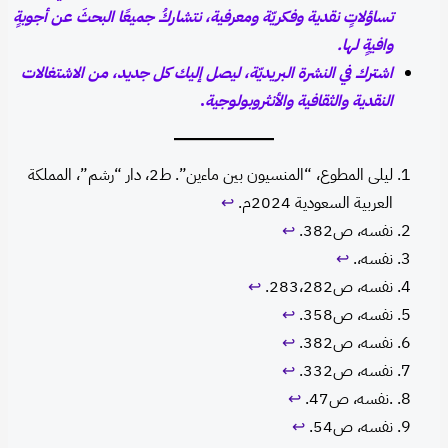
تساؤلاتٍ نقدية وفكريّة ومعرفية، نتشاركُ جميعًا البحثَ عن أجوبةٍ
وافيةٍ لها.
اشترك في النشرة البريديّة، ليصل إليك كل جديد، من الاشتغالات
النقدية والثقافية والأنثروبولوجية
.
ليلى المطوع، “المنسيون بين ماءين”. ط2، دار “رشم”، المملكة
العربية السعودية 2024م.
↩︎
نفسه، ص382.
↩︎
نفسه،.
↩︎
نفسه، ص283،282.
↩︎
نفسه، ص358.
↩︎
نفسه، ص382.
↩︎
نفسه، ص332.
↩︎
.نفسه، ص47.
↩︎
نفسه، ص54.
↩︎