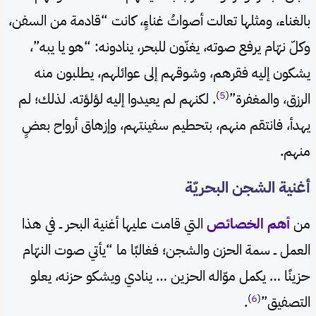
بالغناء، ومثلها تعالت أصواتُ غناءٍ، كانت “قادمة من السفن،
وكلّ نهّام يرفع صوته، يغنّون للبحر، ينادونه: “هو يا يبه”،
يشكون إليه فقرهم، وشوقهم إلى عوائلهم، يطلبون منه
)
5
(
الرزق، والمغفرة”
. لكنهم لم يعيدوا إليه لؤلؤته. لذلك؛ لم
يهدأ، فانتقم منهم، بتحطيم سفينتهم، وإزهاق أرواح بعضٍ
منهم.
أغنية الشجن البحريّة
من
أهم الخصائص
التي قامت عليها أغنية البحر ــ في هذا
العمل ــ سمة الحزن والشجن؛ فغالبًا ما “يأتي صوت النهّام
حزينًا … يكمل موّاله الحزين … ينادي ويشكو حزنه، يعلو
)
6
(
التصفيق”
.